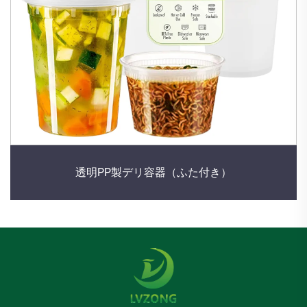
透明PP製デリ容器（ふた付き）