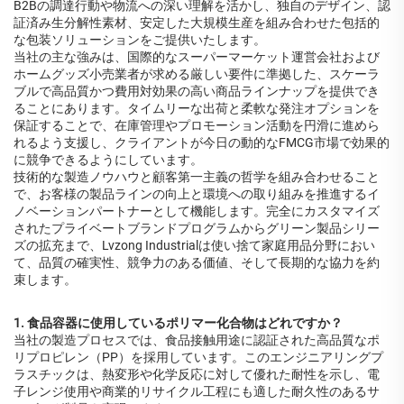
B2Bの調達行動や物流への深い理解を活かし、独自のデザイン、認
証済み生分解性素材、安定した大規模生産を組み合わせた包括的
な包装ソリューションをご提供いたします。
当社の主な強みは、国際的なスーパーマーケット運営会社および
ホームグッズ小売業者が求める厳しい要件に準拠した、スケーラ
ブルで高品質かつ費用対効果の高い商品ラインナップを提供でき
ることにあります。タイムリーな出荷と柔軟な発注オプションを
保証することで、在庫管理やプロモーション活動を円滑に進めら
れるよう支援し、クライアントが今日の動的なFMCG市場で効果的
に競争できるようにしています。
技術的な製造ノウハウと顧客第一主義の哲学を組み合わせること
で、お客様の製品ラインの向上と環境への取り組みを推進するイ
ノベーションパートナーとして機能します。完全にカスタマイズ
されたプライベートブランドプログラムからグリーン製品シリー
ズの拡充まで、Lvzong Industrialは使い捨て家庭用品分野におい
て、品質の確実性、競争力のある価値、そして長期的な協力を約
束します。
1. 食品容器に使用しているポリマー化合物はどれですか？
当社の製造プロセスでは、食品接触用途に認証された高品質なポ
リプロピレン（PP）を採用しています。このエンジニアリングプ
ラスチックは、熱変形や化学反応に対して優れた耐性を示し、電
子レンジ使用や商業的リサイクル工程にも適した耐久性のあるサ