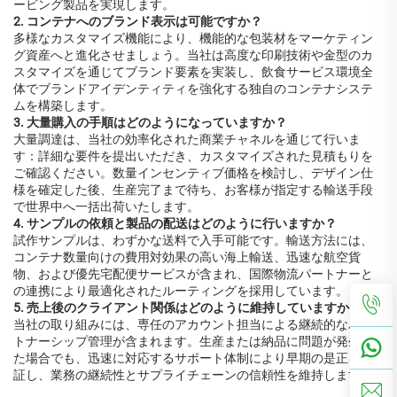
ービング製品を実現します。
2. コンテナへのブランド表示は可能ですか？
多様なカスタマイズ機能により、機能的な包装材をマーケティン
グ資産へと進化させましょう。当社は高度な印刷技術や金型のカ
スタマイズを通じてブランド要素を実装し、飲食サービス環境全
体でブランドアイデンティティを強化する独自のコンテナシステ
ムを構築します。
3. 大量購入の手順はどのようになっていますか？
大量調達は、当社の効率化された商業チャネルを通じて行いま
す：詳細な要件を提出いただき、カスタマイズされた見積もりを
ご確認ください。数量インセンティブ価格を検討し、デザイン仕
様を確定した後、生産完了まで待ち、お客様が指定する輸送手段
で世界中へ一括出荷いたします。
4. サンプルの依頼と製品の配送はどのように行いますか？
試作サンプルは、わずかな送料で入手可能です。輸送方法には、
コンテナ数量向けの費用対効果の高い海上輸送、迅速な航空貨
物、および優先宅配便サービスが含まれ、国際物流パートナーと
の連携により最適化されたルーティングを採用しています。
5. 売上後のクライアント関係はどのように維持していますか？
当社の取り組みには、専任のアカウント担当による継続的なパー
トナーシップ管理が含まれます。生産または納品に問題が発生し
た場合でも、迅速に対応するサポート体制により早期の是正を保
証し、業務の継続性とサプライチェーンの信頼性を維持します。