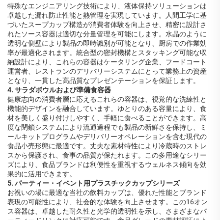
特殊なエンジニアリング技術により、液体保持ソリューションは
卓越した漏れ防止性能と熱管理を実現しています。人間工学に基
づいたスープカップ構造が消費者体験を向上させ、精密に設計さ
れたソース容器は適切な分量管理を可能にします。水晶のように
透明な側壁により製品の即時識別が可能となり、厨房での作業効
率が最適化されます。統合型の密封機構とスタッキング可能な収
納設計により、これらの容器はケータリング企業、フードコート
運営者、レストランのデリバリーシステムにとって業務上の資産
となり、一貫した高品質なプレゼンテーションを保証します。
4. サラダボウルおよび準備食容器
健康志向の消費者層に応えるこれらの容器は、視覚的な洗練性と
機能的デザインを融合しています。ゆとりのある容量により、食
材を美しく盛り付けしやすく、手軽に食べることができます。高
度な閉鎖システムにより流通過程でも製品の新鮮さを保持し、ミ
ールキットプログラムやデリバリーオペレーションを含む現代の
食品小売形態に最適です。丈夫な素材特性により冷蔵時のストレ
スから保護され、食事の品質が保たれます。この多用途なシリー
ズにより、食品ブランドは利便性を重視するウェルネス傾向を効
果的に活用できます。
5. パーティー・イベント用プラスチックカップシリーズ
お祝いの場に最適な当社の飲料カップは、優れた性能とブランド
表現の可能性により、社会的な体験を向上させます。この16オン
ス容器は、卓越した耐久性と光学的透明性を示し、さまざまなパ