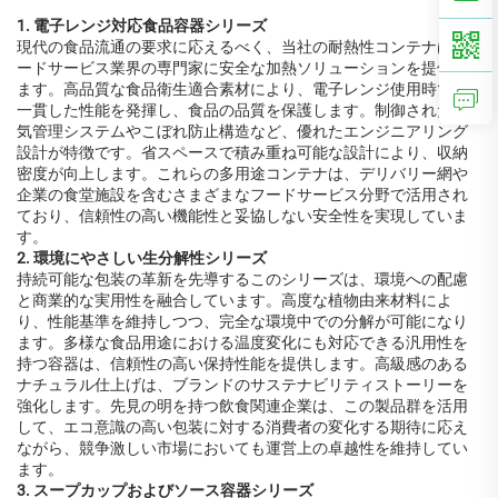
1. 電子レンジ対応食品容器シリーズ
現代の食品流通の要求に応えるべく、当社の耐熱性コンテナはフ
ードサービス業界の専門家に安全な加熱ソリューションを提供し
ます。高品質な食品衛生適合素材により、電子レンジ使用時でも
一貫した性能を発揮し、食品の品質を保護します。制御された蒸
気管理システムやこぼれ防止構造など、優れたエンジニアリング
設計が特徴です。省スペースで積み重ね可能な設計により、収納
密度が向上します。これらの多用途コンテナは、デリバリー網や
企業の食堂施設を含むさまざまなフードサービス分野で活用され
ており、信頼性の高い機能性と妥協しない安全性を実現していま
す。
2. 環境にやさしい生分解性シリーズ
持続可能な包装の革新を先導するこのシリーズは、環境への配慮
と商業的な実用性を融合しています。高度な植物由来材料によ
り、性能基準を維持しつつ、完全な環境中での分解が可能になり
ます。多様な食品用途における温度変化にも対応できる汎用性を
持つ容器は、信頼性の高い保持性能を提供します。高級感のある
ナチュラル仕上げは、ブランドのサステナビリティストーリーを
強化します。先見の明を持つ飲食関連企業は、この製品群を活用
して、エコ意識の高い包装に対する消費者の変化する期待に応え
ながら、競争激しい市場においても運営上の卓越性を維持してい
ます。
3. スープカップおよびソース容器シリーズ