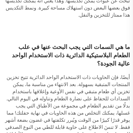
تبحث عن عبوات يمكن تكديسها. وهذا يعني أنه يمكنك تكديسها
فوق بعضها البعض دون استهلاك مساحة كبيرة. ونمط التكديس
هذا ممتاز للتخزين والنقل.
ما هي السمات التي يجب البحث عنها في علب
الطعام البلاستيكية الدائرية ذات الاستخدام الواحد
عالية الجودة؟
أيضًا، فإن الحاويات ذات الاستخدام الواحد الدائرية تتيح تخزين
المنتجات المتبقية بسهولة. بعد الانتهاء من مناسبة ما، يمكن
تخزين أي طعام متبقي في نفس الأوعية وإغلاقها باستخدام
السدادات للحفاظ على نضارة الطعام وتناوله في اليوم التالي.
بدلًا من تقديم الطعام في مجموعة من الأطباق التي يجب
غسلها، يمكنك التخلص من هذه الحاويات في نهاية حفلتك! مما
يوفر قدرًا كبيرًا من الوقت ويُبرر تكلفتها في غضون بضعة أشهر
فقط. لا تنسَ الاطلاع على
حاوية قابلة للطي من النوع الصدفي