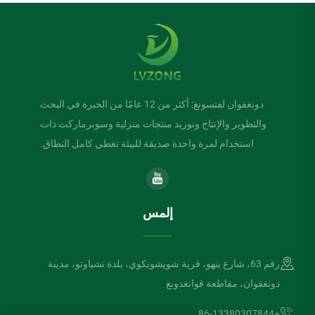
دونغقوان لفتسونغ: أكثر من 12 عامًا من الخبرة في البحث
والتطوير والإنتاج وتوريد منتجات منزلية وسوبرماركت ذات
استخدام لمرة واحدة صديقة للبيئة تغطي كامل النطاق.
إلمس
رقم 63، شارع ينهو، قرية شويشويكوي، بلدة تشياوتو، مدينة
دونغقوان، مقاطعة قوانغدونغ
+86-13380307844