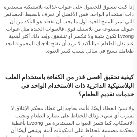
إذا كنت تتسوق للحصول على عبوات غذائية بلاستيكية مستديرة
ذات استخدام الواحد، فمن الأفضل أن تعرف بالضبط الخصائص
التي تميز المنتج الجيد. أول ما يجب أن تفعله هو التأكد من أن
عبوتك مصنوعة من بلاستيك قوي. فالعبوات الجيدة مثل عبوات
Lvzong تكون متينة ولا تنكسر أو تتشقق. ويُعد ذلك أكثر أهمية
عند نقل الطعام. فبالتأكيد لا تريد أن تفتح ثلاجتك المحمولة لتجد
طعامك يسبح في سائل بسبب كسر العبوة.
كيفية تحقيق أقصى قدر من الكفاءة باستخدام العلب
البلاستيكية الدائرية ذات الاستخدام الواحد في
خدمات تقديم الطعام؟
ولا ننسَ الغطاء أيضًا. فأنت بحاجة إلى غطاء محكم الإغلاق لا
يسرب أي شيء. وذلك للحفاظ على نضارة الطعام وتجنب
الانسكاب. كما تتميز العبوات المستديرة من Lvzong بأغطية
محكمة مصممة للحفاظ على المكونات آمنة. وينبغي أيضًا أن