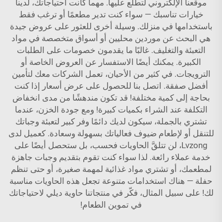
موقعنا الإلكتروني لتطلّع عليها. مهما كانت احتياجاتك، لدينا
خيارات تناسبك — سواء كنت تدير مطعمًا أو ترغب فقط
باستخدامها في منزلك. وسيلة أخرى للعثور على عروض جيدة
هي البحث عن موردين محليين أو أسواق متخصصة في مواد
التعبئة والتغليف. غالبًا ما يقدمون خصومات على الطلبات
الكبيرة. يمكنك أيضًا الاستفسار عن العروض الخاصة أو
الترويجات. في كثير من الأحيان، تعمل الشركات معك لتأمين
أفضل صفقة. اتصل بنا للحصول على عرض أسعار إذا كنت
بحاجة إلى كمية مختلفة! قد تكون مندهشًا من مدى انخفاض
التكلفة عند الشراء بكميات كبيرة! ومع جودة الخزن، عندما
تشتري بالجملة، سيكون لديك دائمًا وفر كبير لتعبئة وجباتك
للتنقل أو لإطعام ضيوف فعالياتك بسهولة وسعادة. كعميل لدى
Lvzong، لن تتلقَّ الحاويات فحسب، بل ستحصل أيضًا على
خدمة عملاء رائعة. لذا سواء كنت تقوم بتقديم وجبات جاهزة
لمطعمك، أو تشتري مواد غذائية لمهمة صغيرة، أو حتى تنظم
حفلة — هناك استخدامات متنوعة تجعل هذه الحاويات مناسبة
لك! على سبيل المثال، فكّر في منتجاتنا
حاوية ديلي
لاحتياجاتك
في تموين الطعام!