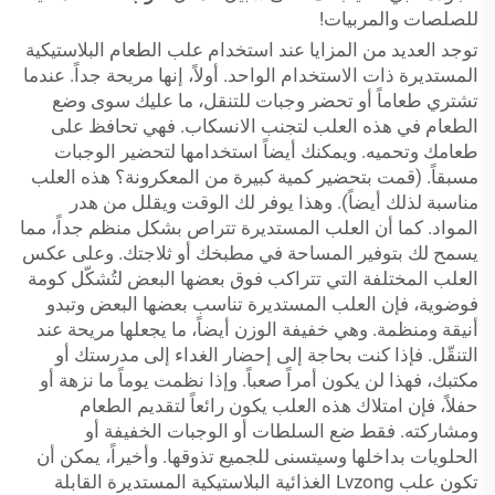
للصلصات والمربيات!
توجد العديد من المزايا عند استخدام علب الطعام البلاستيكية
المستديرة ذات الاستخدام الواحد. أولاً، إنها مريحة جداً. عندما
تشتري طعاماً أو تحضر وجبات للتنقل، ما عليك سوى وضع
الطعام في هذه العلب لتجنب الانسكاب. فهي تحافظ على
طعامك وتحميه. ويمكنك أيضاً استخدامها لتحضير الوجبات
مسبقاً. (قمت بتحضير كمية كبيرة من المعكرونة؟ هذه العلب
مناسبة لذلك أيضاً). وهذا يوفر لك الوقت ويقلل من هدر
المواد. كما أن العلب المستديرة تتراص بشكل منظم جداً، مما
يسمح لك بتوفير المساحة في مطبخك أو ثلاجتك. وعلى عكس
العلب المختلفة التي تتراكب فوق بعضها البعض لتُشكّل كومة
فوضوية، فإن العلب المستديرة تناسب بعضها البعض وتبدو
أنيقة ومنظمة. وهي خفيفة الوزن أيضاً، ما يجعلها مريحة عند
التنقّل. فإذا كنت بحاجة إلى إحضار الغداء إلى مدرستك أو
مكتبك، فهذا لن يكون أمراً صعباً. وإذا نظمت يوماً ما نزهة أو
حفلاً، فإن امتلاك هذه العلب يكون رائعاً لتقديم الطعام
ومشاركته. فقط ضع السلطات أو الوجبات الخفيفة أو
الحلويات بداخلها وسيتسنى للجميع تذوقها. وأخيراً، يمكن أن
تكون علب Lvzong الغذائية البلاستيكية المستديرة القابلة