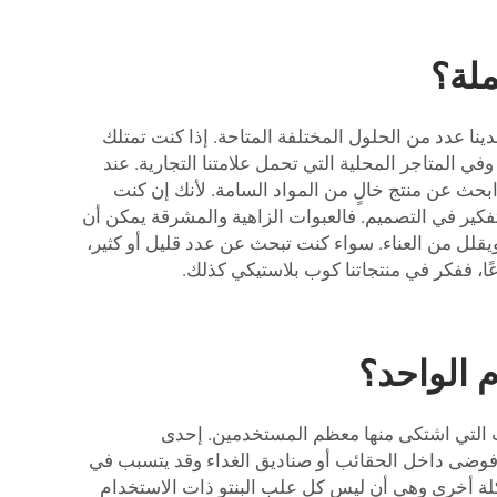
ملة؟
 بالجملة، فإن Lvzong هو الاسم الذي يمكن الوثوق به. لدينا عدد من الحلول المختلفة المتاحة. إذا كنت تمتلك
في المتاجر المحلية التي تحمل علامتنا التجارية. عند
بحث عن منتج خالٍ من المواد السامة. لأنك إن كنت
ترغب أيضًا في التفكير في التصميم. فالعبوات الزاهية والمشرقة يمكن أن
يقلل من العناء. سواء كنت تبحث عن عدد قليل أو كثير،
كوب بلاستيكي
كذلك.
 الواحد؟
ت التي اشتكى منها معظم المستخدمين. إحدى
 فوضى داخل الحقائب أو صناديق الغداء وقد يتسبب في
كلة أخرى وهي أن ليس كل علب البنتو ذات الاستخدام