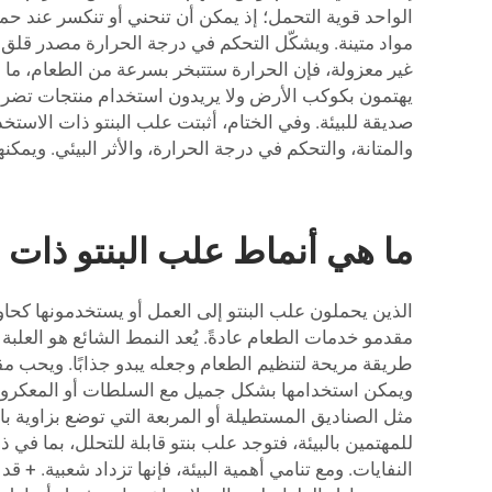
الواحد قوية التحمل؛ إذ يمكن أن تنحني أو تنكسر عند ح
مواد متينة. ويشكّل التحكم في درجة الحرارة مصدر قلق
غير معزولة، فإن الحرارة ستتبخر بسرعة من الطعام، ما قد
يهتمون بكوكب الأرض ولا يريدون استخدام منتجات تضر بها
صديقة للبيئة. وفي الختام، أثبتت علب البنتو ذات الاست
والمتانة، والتحكم في درجة الحرارة، والأثر البيئي. ويمكن
ما هي أنماط علب البنتو ذات ا
الذين يحملون علب البنتو إلى العمل أو يستخدمونها كحاو
مقدمو خدمات الطعام عادةً. يُعد النمط الشائع هو العلبة 
طريقة مريحة لتنظيم الطعام وجعله يبدو جذابًا. ويحب مقد
ويمكن استخدامها بشكل جميل مع السلطات أو المعكرونة.
مثل الصناديق المستطيلة أو المربعة التي توضع بزاوية بال
للمهتمين بالبيئة، فتوجد علب بنتو قابلة للتحلل، بما ف
النفايات. ومع تنامي أهمية البيئة، فإنها تزداد شعبية. 