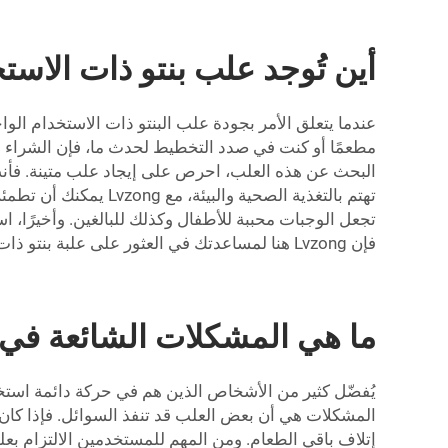
أين تُوجد علب بنتو ذات الاستخ
مطعمًا أو كنت في صدد التخطيط لحدث ما، فإن الشراء بالجم
البحث عن هذه العلب، احرص على إيجاد علب متينة. فأنت 
تهتم بالتغذية الصحية
تجعل الوجبات محببة للأطفال وكذلك للبالغين. وأخيرًا، 
فإن Lvzong هنا لمساعدتك في العثور على علبة بنتو ذات استخدام واحد مناسبة لاحتياجاتك. إذا كنت مهتمًا بخيارات أكثر تنوعًا، ففكر في منتجاتنا
ما هي المشكلات الشائعة في ا
يُفضّل كثير من الأشخاص الذين هم في حركة دائمة استخ
المشكلات هي أن بعض العلب قد تنفذ السوائل. فإذا كان
إتلاف باقي الطعام. ومن المهم للمستخدمين الالتزام ب