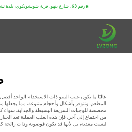
رقم 63، شارع ينهو، قرية شويشويكوي، بلدة تشياوتو، مدينة دونغقوان، مقاطعة قوانغدونغ
ص
غالبًا ما تكون علب البنتو ذات الاستخدام الواحد أفضل
مخصصة للوجبات السريعة البسيطة والجذابة. سواء كنت
من اجتماع إلى آخر، فإن هذه العلب العملية تعد الخيار 
ليست مغذية، بل لأنها قد تكون فوضوية وذات رائحة كر