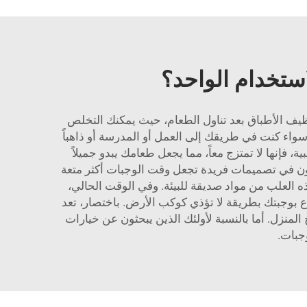
استخدام الواحد؟
 تنظيف الأطباق بعد تناول الطعام، حيث يمكنك التخلص
تعداد 5 دقائق. وثانياً، فهي خفيفة ويسهل نقلها. سواء كنت في طريقك إلى العمل أو المدرسة أو ذاهباً
 فإنها لا تمتزج معاً، مما يجعل طعامك يبدو جميلاً
يارات التصميمية لعلب البنتو ذات الاستخدام الواحد. في شركة Lvzong، نحن متخصصون في تصميمات فريدة تجعل وقت الوجبات أكثر متعة
ذه العلب من مواد صديقة للبيئة. وفي الوقت الحالي،
اع بوجبتك بطريقة لا تؤذي كوكب الأرض. باختصار، تعد
 المنزل. أما بالنسبة لأولئك الذين يبحثون عن خيارات
وجبات.