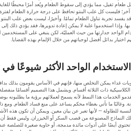
مل طعام ثقيل، مما يؤدي إلى سقوط الطعام ويُعد أمرًا محبطًا للغ
 آخر؛ فليست كل علب البنتو تحافظ على درجة حرارة الطعام لفترة 
 يفسد تجربة تناول الطعام تمامًا. وأخيرًا، ليست بعض علب البنتو 
. وإذا استخدموا علبة لا يمكن إعادة تدويرها، فقد يؤدي ذلك إلى ز
خدام الواحد جدارتها من حيث العمليّة، لكن ينبغي على المستخدمين 
هم اختيار بدائل أفضل لوجباتهم من خلال الإلمام بهذه القضايا.
لاستخدام الواحد الأكثر شيوعًا في 
يات غداء يمكن التخلص منها، فإنهم في الأساس يقومون بذلك بدافع ا
الكلاسيكية ذات الثلاثة أقسام. ويشمل هذا التصميم أقسامًا منفصلة 
مو الخدمات هذا النمط لأنه يسمح لعملائهم برؤية ما يطلبونه بوضوح 
 وغالبًا ما تأتي بغطاء محكم يساعد على منع فساد الطعام. ومع ذ
نسبة للطاولة — لأنها تعبر عن بيان معين. ويمكن أن تكون هذه الأشك
ي ذلك النماذج المصنوعة من قصب السكر أو الخيزران. وليس فقط أن ه
+ قد تحتوي أيضًا على أدوات مائدة مدمجة، أو حاوية صغيرة للصلصة ع