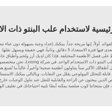
رئيسية لاستخدام علب البنتو ذات ال
لفوائد. أولاً، إنها مريحة جداً. يمكنك إعداد وجبة بسهولة دون عناء
منها ببساطة بعد الأكل. وهي مثالية في الأيام التي لا تتعدى فيها فترة الاس
على فصل الأطعمة المختلفة. فإذا كان لديك أرز ولحم وأطباق جانبية،
ومنسقاً. رابعاً، هناك العديد من الخ
الك الأكبر سناً يتناولون أطعمة صحية! وأخيراً، غالباً ما تُصنع ه
ابلة للتحلل البيولوجي يقلل من النفايات. وبالتالي يمكنك الاستمت
اص الذين يبحثون عن الراحة والقابلية للنقل عند تناول الوجبات خارج
 فإن منتجاتنا
كوب صلصة
يمكنه أيضًا تلبية احتياجاتك في تغليف ال