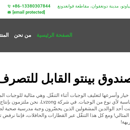
+86-13380307844
[email protected]
الصفحة الرئيسية
من نحن
المن
ندوق بينتو القابل للتصرف
 خيار وأسرعها لتغليف الوجبات أثناء التنقّل. وهي مثالية للوجبات 
المطعم. وتتوفر بأشكال وأحجام متنوعة، مما يجعلها م
 أحد الوالدين المشغولين الذين يحضّرون وجبة مدرسية صحية لطفله
المثالي! ومع كل هذا التنقّل عبر القطارات والحافلات، فإننا نرفض 
يهة!