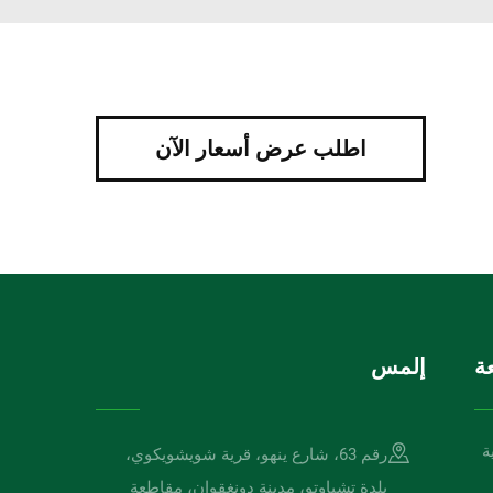
اطلب عرض أسعار الآن
ة
إلمس
ة
رقم 63، شارع ينهو، قرية شويشويكوي،
بلدة تشياوتو، مدينة دونغقوان، مقاطعة