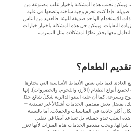
اية. ويمكن تجنب هذه المشكلة باختيار علب مصنوعة من
طويلة. فإذا كنت تحزم وجبة ساخنة وتضعها في علبة
ذات الاستخدام الواحد صديقة للبيئة. فالعديد من الناس
يادة النفايات. ويمكن حل هذه المشكلة باختيار خيارات
التعامل معها بحذر نظرًا لمشكلات مثل التسرب،
تقديم الطعام؟
لعادة. فيما يلي بعض الأنماط الأساسية التي يختارها
لجميع أنواع الطعام (الأرز، واللحوم، والخضروات). إنها
وبسرعة. كما أن علبة البنتو الدائرية شكلٌ شائع جدًا.
لك، يفضل بعض مقدمي الخدمات أشكالاً غير تقليدية —
ال أكثر جاذبية في المناسبات والحفلات. أما بالنسبة
ذه العلب تبدو جميلة، بل تساعد أيضًا في تقليل
ند شرائها. ويحب مقدمو الخدمات هذه الميزات لأنها تعزز