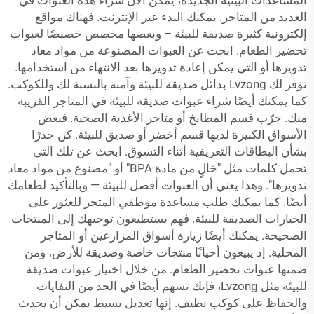
المساعدات البيئية الجديدة، يمكن الآن شراء هذه العبوات في
العديد من المتاجر. يمكنك البدء عبر الإنترنت. فهناك مواقع
إلكترونية كثيرة صديقة للبيئة – وبعضها مخصص خصيصًا لعبوات
تحضير الطعام. ابحث عن العبوات المصنوعة من مواد معاد
تدويرها أو التي يمكن إعادة تدويرها بعد الانتهاء من استخدامها.
توفر لك Lvzong بدائل صديقة للبيئة وآمنة بالنسبة لك وللكوكب.
كما يمكنك أيضًا شراء عبوات صديقة للبيئة في المتاجر القريبة
منك. جرّب قسم المطابخ أو متاجر الأغذية الصحية. فبعض
الأسواق الكبيرة لديها قسم أخضر أو صديق للبيئة. كن حذرًا
بشأن البطاقات التعريفية أثناء التسوق. ابحث عن تلك التي
تحمل كلمات مثل "خالٍ من مادة BPA" أو "مصنوع من مواد معاد
تدويرها". وهذا يعني أن العبوات أفضل للبيئة — وبالتأكيد لطعامك
أيضًا. كما يمكنك طلب مساعدة موظفي المتجر للعثور على
الخيارات الصديقة للبيئة. فهم يستطيعون توجيهك إلى المنتجات
الصحيحة. يمكنك أيضًا زيارة أسواق المزارعين أو المتاجر
المحلية. إذ يبيعون أحيانًا منتجات خاصة وصديقة للأرض، ومن
ضمنها عبوات تحضير الطعام. من خلال اختيار عبوات صديقة
للبيئة مثل Lvzong، فإنك تسهم أيضًا في الحد من النفايات
والحفاظ على كوكب نظيف. إنها تعديل بسيط يمكن أن يحدث