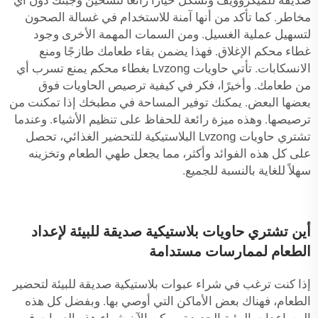
صديقة للميكروويف وتشكّل خيارًا رائعًا لتسخين وجبتك دون أي
مخاطر. كما تأكد من أنها آمنة للاستخدام في غسالة الصحون
لتسهيل عملية الغسيل. ومن السمات المهمة الأخرى وجود
غطاء محكم الإغلاق. فهذا يضمن بقاء طعامك طازجًا ومنع
الانسكابات. تأتي حاويات Lvzong بغطاء محكم يمنع تسرب أي
من طعامك. وأخيرًا، فكر في كيفية ترصيص الحاويات فوق
بعضها البعض. يمكنك توفير المساحة في مطبخك إذا تمكنت من
ترصيصها. وهذه ميزة رائعة للحفاظ على تنظيم الأشياء. وعندما
تشتري حاويات Lvzong البلاستيكية للتحضير الغذائي، تحصل
على كل هذه الفوائد وأكثر، مما يجعل طهي الطعام وتخزينه
سهلاً للغاية بالنسبة للجميع.
أين تشتري حاويات بلاستيكية صديقة للبيئة لإعداد
الطعام لممارسات مستدامة
إذا كنت ترغب في شراء عبوات بلاستيكية صديقة للبيئة لتحضير
الطعام، فهناك بعض الأماكن التي أوصي بها. وبفضل كل هذه