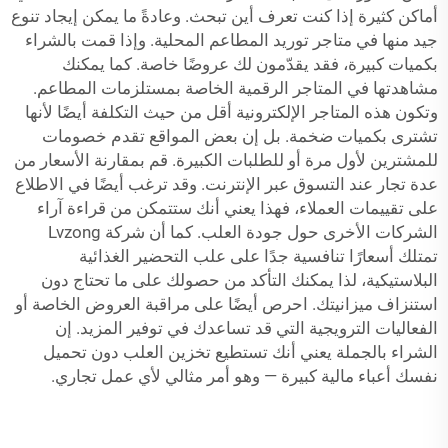
أماكن كثيرة إذا كنت تعرف أين تبحث. وعادةً ما يمكن إيجاد تنوع
جيد منها في متاجر توريد المطاعم المحلية. وإذا قمت بالشراء
بكميات كبيرة، فقد يقدّمون لك عروضًا خاصة. كما يمكنك
مشاهدتها في المتاجر الرقمية الخاصة بمستلزمات المطاعم.
وتكون هذه المتاجر الإلكترونية أقل من حيث التكلفة أيضًا لأنها
تشترى بكميات ضخمة. بل إن بعض المواقع تقدم خصومات
للمشترين لأول مرة أو للطلبات الكبيرة. قم بمقارنة الأسعار من
عدة تجار عند التسوق عبر الإنترنت. وقد ترغب أيضًا في الاطلاع
على تقييمات العملاء، فهذا يعني أنك ستتمكن من قراءة آراء
الشركات الأخرى حول جودة العلب. كما أن شركة Lvzong
تمتلك أسعارًا تنافسية جدًا على علب التحضير الغذائية
البلاستيكية، لذا يمكنك التأكد من حصولك على ما تحتاج دون
استنزاف ميزانيتك. احرص أيضًا على مراقبة العروض الخاصة أو
الفعاليات الترويجية التي قد تساعدك في توفير المزيد. إن
الشراء بالجملة يعني أنك تستطيع تخزين العلب دون تحميل
نفسك أعباء مالية كبيرة — وهو أمر مثالي لأي عمل تجاري.