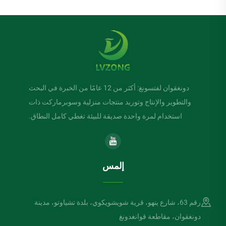
دونغقوان لفتسونغ: أكثر من 12 عامًا من الخبرة في البحث
والتطوير والإنتاج وتوريد منتجات منزلية وسوبرماركت ذات
استخدام لمرة واحدة صديقة للبيئة تغطي كامل النطاق.
إلمس
رقم 63، شارع ينهو، قرية شويشويكوي، بلدة تشياوتو، مدينة
دونغقوان، مقاطعة قوانغدونغ