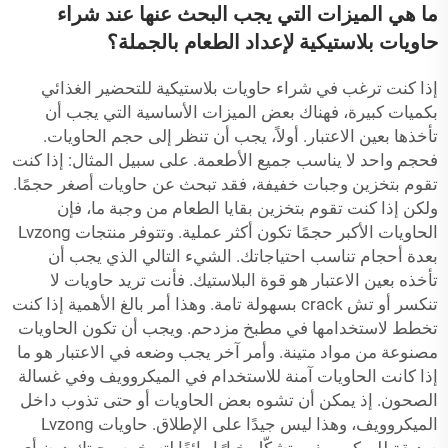
ما هي الميزات التي يجب البحث عنها عند شراء
حاويات بلاستيكية لإعداد الطعام بالجملة؟
إذا كنت ترغب في شراء حاويات بلاستيكية للتحضير الغذائي
بكميات كبيرة، فهناك بعض الميزات الأساسية التي يجب أن
تأخذها بعين الاعتبار. أولاً، يجب أن تنظر إلى حجم الحاويات.
فحجم واحد لا يناسب جميع الأطعمة. على سبيل المثال: إذا كنت
تقوم بتخزين وجبات خفيفة، فقد تبحث عن حاويات أصغر حجمًا.
ولكن إذا كنت تقوم بتخزين بقايا الطعام من وجبة ما، فإن
الحاويات الأكبر حجمًا تكون أكثر عملية. وتتوفر منتجات Lvzong
بعدة أحجام تناسب احتياجاتك. الشيء التالي الذي يجب أن
تأخذه بعين الاعتبار هو قوة البلاستيك. فأنت تريد حاويات لا
تنكسر أو تش crack بسهولة تامة. وهذا أمر بالغ الأهمية إذا كنت
تخطط لاستخدامها في مطبخ مزدحم. ويجب أن تكون الحاويات
مصنوعة من مواد متينة. وأمر آخر يجب وضعه في الاعتبار هو ما
إذا كانت الحاويات آمنة للاستخدام في الميكروويف وفي غسالة
الصحون. إذ يمكن أن تشوه بعض الحاويات أو حتى تذوب داخل
الميكروويف، وهذا ليس جيدًا على الإطلاق. حاويات Lvzong