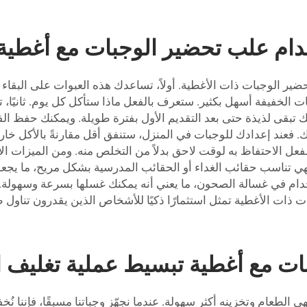
خدام علب تحضير الوجبات مع أغطية
ر الوجبات ذات الأغطية. أولاً، تساعدك هذه العبوات على البقاء من
ت الخفيفة أسهل بكثير. ستعرف بالفعل ماذا ستأكل كل يوم. ثانيًا
اتك تبقى لذيذة حتى بعد التقديم الأول بفترة طويلة. ويمكنك حفظ ا
ك. فعند إعدادك للوجبات في المنزل، ستنفق أقل مقارنةً بالأكل خار
عل الاحتفاظ به لوقت لاحق بدلاً من التخلص منه. ومن الميزات الإضا
تناسب حقائب الغداء أو الحقائب المدرسية بشكل مريح، ما يجعل تناول
سهلة! فمعظم عبوات Lvzong آمنة للاستخدام في غسالة الصحون، ما يعني أنه يمكنك غسله
ت ذات الأغطية تمثل استثمارًا ذكيًا للأشخاص الذين يقدرون تناول
ت مع أغطية تبسيط عملية تغليف 
الطعام وتخزينه أكثر سهولة. عندما نجهّز وجباتنا مسبقًا، فإننا نُخ