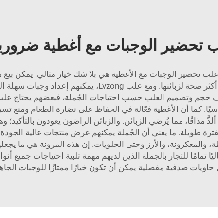
 تحضير الوجبات مع أغطية ضرورية
ن علب تحضير الوجبات مع الأغطية هي بلا شك خيار مثالي. يمكن بيع
الآخرين. يرغب العديد من الأماكن في تقديم خيارات أكثر صحة لز
لف حجم وتصميم العلب حسب احتياجات الجُملة، فبعضهم يحتاج علب ص
أساسيًا. كما أن الأغطية فعّالة في الحفاظ على نضارة الطعام ومن
ترة طويلة. ما يعني أن الجُملة يمكنهم عرض منتجات عالية الجودة يريد
 والمعكرونة، والأرز وحتى الحلويات. إن هذه المرونة هي ما يجعله
ليًا تمامًا للتجار بالجملة الذين لديهم مهمة تلبية احتياجات جميع أن
حاويات صدفية مفصلية
يمكن أن تكون خيارًا ممتازًا للوجبات الجاه