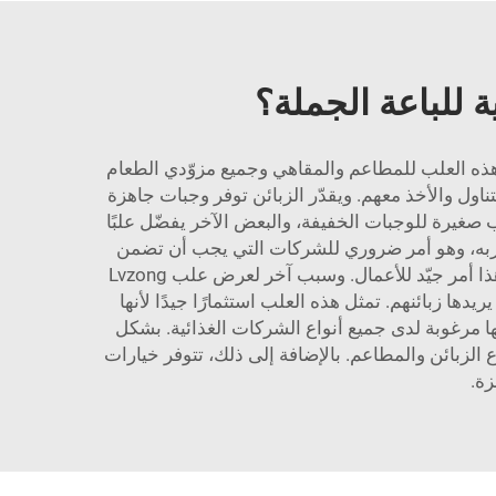
 للباعة الجملة؟
 هذه العلب للمطاعم والمقاهي وجميع مزوّدي الطعام
بائنها. ومع علب Lvzong، يمكنهم إعداد وجبات سهلة التناول والأخذ معهم. ويقدّر الزبائن توفر وجبات جاهزة
غيرة للوجبات الخفيفة، والبعض الآخر يفضّل علبًا
ع تسربه، وهو أمر ضروري للشركات التي يجب أن تضمن
جودة وسلامة طعامها. فالطعام المحفوظ جيدًا يكون ألذَّ مذاقًا، مما يُرضي الزبائن. والزبائن الراضون يعودون بالتأكيد؛ وهذا أمر جيّد للأعمال. وسبب آخر لعرض علب Lvzong
ها زبائنهم. تمثل هذه العلب استثمارًا جيدًا لأنها
ا مرغوبة لدى جميع أنواع الشركات الغذائية. بشكل
واع الزبائن والمطاعم. بالإضافة إلى ذلك، تتوفر خيارات
زة.