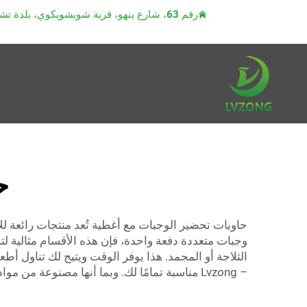
رقم 63، شارع ينهو، قرية شويشويكوي، بلدة تشياوتو، مدينة دونغقوان، مقاطعة قوانغدونغ
ح
حاويات تحضير الوجبات مع أغطية تُعد منتجات رائعة لل
وجبات متعددة دفعة واحدة، فإن هذه الأقسام مثالية لت
الثلاجة أو المجمد. هذا يوفر الوقت ويتيح لك تناول أطعمة صحية. تمتلك 
– Lvzong مناسبة تمامًا لك. وبما أنها مصنوعة من مواد متينة، يمكنك الاعتماد عليها في تحضير وتقديم وجبات لذيذة.