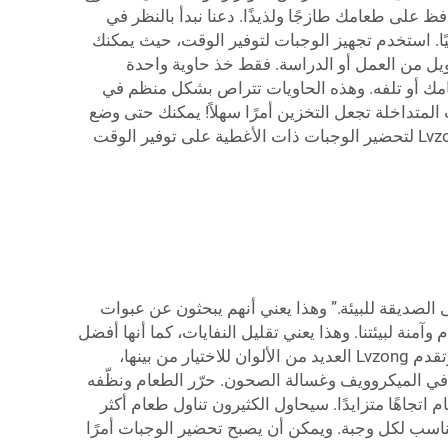
اديق تحافظ على طعامك طازجًا ولذيذًا. دعنا نبدأ بالنظر في
ا. استخدم تجهيز الوجبات لتوفير الوقت، حيث يمكنك
ويل من العمل أو الدراسة. فقط خذ حاوية واحدة
ق من فساد طعامك أو تلفه. وهذه الحاويات تتراص بشكل منظم في
 المتداخلة تجعل التخزين أمرًا سهلاً! يمكنك حتى وضع
ملصقات عليها. وهذا يضمن لك وجود إجابة جاهزة عند السؤال: "ماذا يوجد للأكل؟" لذلك، بكل ما تقدم: تساعدك حاويات Lvzong لتحضير الوجبات ذات الأغطية على توفير الوقت
الصديقة للبيئة.” وهذا يعني أنهم يبحثون عن عبوات
د معاد تدويرها. وتُنتج Lvzong عبوات قابلة لإعادة الاستخدام وآمنة لبيئتنا. وهذا يعني تقليل النفايات، كما أنها أفضل
للبيئة. واتجاه آخر هو إدراج تصميمات ممتعة ومشرقة. فالأطفال يرغبون في حمل عبوات تكون رائعة وتعبر عن شخصيتهم. وتقدم Lvzong العديد من الألوان للاختيار من بينها،
ام في الميكروويف وغسالة الصحون. حرّر الطعام ونظّفه
ة الطعام اتجاهًا متزايدًا. سيحاول الكثيرون تناول طعام أكثر
ل الطعام من عبوات أصغر. تأتي العبوات بمقاسات مختلفة، وتمتلك Lvzong المقاس المناسب لكل وجبة. ويمكن أن يصبح تحضير الوجبات أمرًا