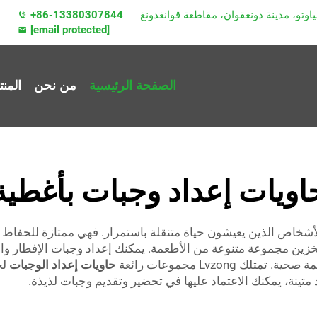
+86-13380307844
[email protected]
الصفحة الرئيسية
من نحن
المن
اويات إعداد وجبات بأغطية
أشخاص الذين يعيشون حياة متنقلة باستمرار. فهي ممتازة للحفاظ عل
خزين مجموعة متنوعة من الأطعمة. يمكنك إعداد وجبات الإفطار والغ
Lvzong مجموعات رائعة
حاويات إعداد الوجبات
لج