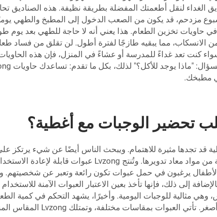
L لتحضير الوجبات وصناديق الغداء لنقل أطعمتك المفضلة بطريقة نظيفة. هذه الصن
سبوع مزدحم، قد يكون من الصعب الدخول إلى المطبخ والطهي يوميً
 في حاويات تخزين الطعام. هذا يعني أنه لا حاجة للطهي بعد يوم ط
 حاويات Lvzong سلامة طعامك من الانسكاب، مما يبقيه طازجًا لفترة أطول. لن تقل
سواء كنت تعد غداءً للمدرسة أو عشاءً في المنزل، فإن هذه الحاويات
ي مطبخك.
لب تحضير الوجبات مع أغطية؟
 قد تجدها مثيرة للاهتمام. ويبحث الناس أيضًا عن شيء يرتكز على 
تُحدث فرقًا إيجابيًا للكوكب، بما في ذلك العلب المصنوعة من موا
إضافة إلى ذلك، فإنها تأخذ بعين الاعتبار العبوات الآمنة للاستخد
متينة وسهلة التكديس، وهي مثالية للوجبات اليومية. وأخيرًا، يشهد التحكم في كمي
صحة، ووسيلة لتحقيق ذلك هي تناو