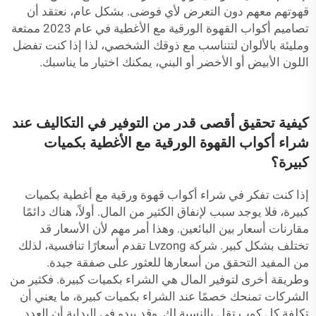
قهوتهم معهم دون التعرض لأي فوضى. بشكل عام، نعتقد أن
تصاميم أكواب القهوة الورقية مع الأغطية في عام 2023 ممتعة
ومليئة بالألوان لتتناسب مع ذوقك الشخصي، لذا إذا كنت تفضل
اللون الأبيض أو الأخضر أو البني، يمكنك اختيار ما يناسبك.
كيفية تحقيق أقصى قدر من التوفير في التكاليف عند
شراء أكواب القهوة الورقية مع الأغطية بكميات
كبيرة؟
إذا كنت تفكر في شراء أكواب قهوة ورقية مع أغطية بكميات
كبيرة، فلا يوجد سبب لإنفاق الكثير من المال. أولاً، هناك دائمًا
مقارنات أسعار بين البائعين. وهذا أمر مهم لأن الأسعار قد
تختلف بشكل كبير. شركة Lvzong تقدم أسعارًا تنافسية، لذلك
من المفيد التحقق من أسعارها للعثور على صفقة جيدة.
وطريقة أخرى لتوفير المال هي الشراء بكميات كبيرة. فكثير من
الشركات تمنحك خصمًا عند الشراء بكميات كبيرة، ما يعني أن
تكلفة كل كوب تقل بالنسبة لك. وقد يبدو في البداية أن العدد