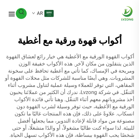
AR
أكواب قهوة ورقية مع أغطية
أكواب القهوة الورقية مع الأغطية هي خيار رائع لعشاق القهوة
الذين يتنقلون من مكان لآخر. هذه الأكواب خفيفة الوزن
ومريحة في الإمساك، كما تأتي مع أغطية تحافظ على سخونة
المشروبات. وهي أيضًا مناسبة للشركات مثل محلات القهوة أو
المقاهي، التي توفر للعملاء وسيلة عملية لتناول مشروب أثناء
التنقّل. في شركة Lvzong، ندرك أن الكثير من عملائنا يحبون
أخذ مشروباتهم معهم أثناء التنقّل. وهنا تأتي فائدة الأكواب
الورقية مع الأغطية، حيث توفر وسيلة لشرب القهوة دون
انسكاب. علاوةً على ذلك، فإن هذه المنتجات غالبًا ما تكون
مصنوعة من مواد قابلة لإعادة التدوير، مما يجعلها أفضل
للبيئة. لذا سواء كنت طالبًا مشغولاً، أو والدًا منشغلًا، أو حتى
شخصًا يحب القهوة ببساطة، فإن هذه الأكواب تسهل الحياة.