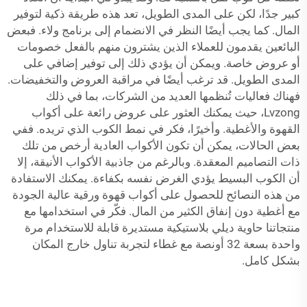
كبير جدًا، لكن على المدى الطويل، تعد هذه طريقة ذكية لتوفير
المال. كما يجب أيضًا النظر في الانضمام إلى برنامج ولاء. فبعض
البائعين يقدمون للعملاء الذين يشترون منهم بالفعل خصومات
أو عروض خاصة. ويمكن أن يؤدي ذلك إلى توفير إضافي على
المدى الطويل. قد ترغب أيضًا في مراقبة العروض والتخفيضات.
فهناك فعاليات تُنظمها العديد من الشركات، بما في ذلك
Lvzong، حيث يمكنك العثور على عروض رائعة على أكواب
القهوة والأغطية. وأخيرًا، فكر في نمط الكوب الذي تريده. ففي
بعض الحالات، يمكن أن تكون الأكواب العادية أرخص من تلك
ذات التصاميم المعقدة. وبالرغم من جاذبية الأكواب الأنيقة، إلا
أن الكوب البسيط يؤدي الغرض نفسه بكفاءة. يمكنك الاستفادة
من هذه النصائح للحصول على أكواب قهوة ورقية عالية الجودة
مع أغطية دون إنفاق الكثير من المال. فكّر في استخدامها مع
منتجاتنا
حاوية ديلي بلاستيكية مستديرة قابلة للاستخدام مرة
واحدة بسعة 32 أونصة مع غطاء
لتجربة تناول خارج المكان
بشكل كامل.