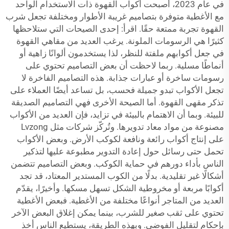
في عام 2023، أصبحت أكواب القهوة ذات الاستخدام الواحد
مع الأغطية متوفرة بتصاميم غريبة الأطوار ومختلفة تجعل شرب
القهوة تجربة ممتعة حقًا. اقرأ: إحدى الصيحات التي ستلاحظها
كثيرًا هي الرسومات الملونة. يرغب العديد من مقاهي القهوة
في جعل أكوابهم ملفتة للنظر، لذا يستخدمون ألوانًا زاهية أو
أنماطًا مسلية. ربما لاحظت أن بعض التصاميم تحتوي على
رسومات ساخرة أو عبارات جذابة. هذه التصاميم الفاخرة لا
تجعل الأكواب تبدو جميلة فحسب، بل تساعد أيضًا العملاء على
تذكر مقهى القهوة. أما الصيحة الأخرى فهي التصاميم الصديقة
للبيئة. وبما أن الاهتمام بالبيئة في تزايد، فإن العديد من الأكواب
مصنوعة من مواد معاد تدويرها. وتُركّز شركات مثل Lvzong
على إنتاج أكواب رائعة ونافعة لكوكب الأرض. وبعض الأكواب
تحمل حتى رسائل حول إعادة التدوير مطبوعة عليها لتذكير
الناس بأداء دورهم في حماية الكوكب. وبعض التصاميم تتضمن
أشكالًا غير تقليدية. بدلًا من الكوب المستدير المعتاد، قد تجد
أكوابًا مربعة أو مخروطية الشكل تسهل مسكها. وأخيرًا، يقدّم
العديد من المتاجر أنواعًا مختلفة من الأغطية. فبعض الأغطية
تحتوي على ثقب صغير للشرب، بينما يمكن إغلاق البعض الآخر
بإحكام لتقليل الفوضى. وبهذه الطريقة، يستطيع الناس أخذ