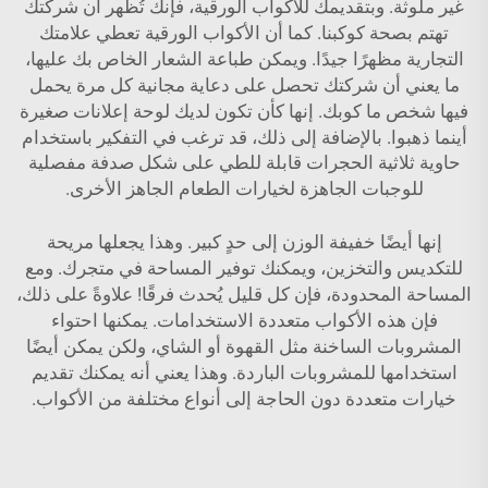
غير ملوثة. وبتقديمك للأكواب الورقية، فإنك تُظهر أن شركتك
تهتم بصحة كوكبنا. كما أن الأكواب الورقية تعطي علامتك
التجارية مظهرًا جيدًا. ويمكن طباعة الشعار الخاص بك عليها،
ما يعني أن شركتك تحصل على دعاية مجانية كل مرة يحمل
فيها شخص ما كوبك. إنها كأن تكون لديك لوحة إعلانات صغيرة
أينما ذهبوا. بالإضافة إلى ذلك، قد ترغب في التفكير باستخدام
حاوية ثلاثية الحجرات قابلة للطي على شكل صدفة مفصلية
للوجبات الجاهزة
لخيارات الطعام الجاهز الأخرى.
إنها أيضًا خفيفة الوزن إلى حدٍ كبير. وهذا يجعلها مريحة
للتكديس والتخزين، ويمكنك توفير المساحة في متجرك. ومع
المساحة المحدودة، فإن كل قليل يُحدث فرقًا! علاوةً على ذلك،
فإن هذه الأكواب متعددة الاستخدامات. يمكنها احتواء
المشروبات الساخنة مثل القهوة أو الشاي، ولكن يمكن أيضًا
استخدامها للمشروبات الباردة. وهذا يعني أنه يمكنك تقديم
خيارات متعددة دون الحاجة إلى أنواع مختلفة من الأكواب.