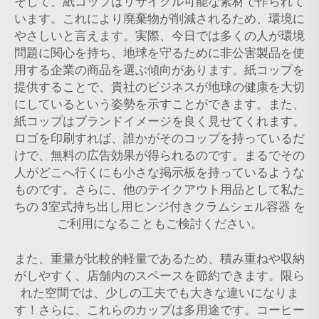
そして、紙コップはリサイクル可能な素材で作られて
います。これにより廃棄物が削減されるため、環境に
やさしいと言えます。実際、今日では多くの人が環境
問題に関心を持ち、地球を守るために非公害製品を使
用する企業の商品を選ぶ傾向があります。紙コップを
提供することで、貴社のビジネスが地球の健康を大切
にしているという姿勢を示すことができます。また、
紙コップはブランドイメージを良く見せてくれます。
ロゴを印刷すれば、誰かがそのコップを持っているだ
けで、無料の広告効果が得られるのです。まるでその
人がどこへ行くにも小さな掲示板を持っているような
ものです。さらに、他のテイクアウト用品として私た
ちの
3室式持ち出し用ヒンジ付きクラムシェル容器
を
ご利用になることもご検討ください。
また、重量が比較的軽量であるため、積み重ねや収納
がしやすく、店舗内のスペースを節約できます。限ら
れた空間では、少しの工夫でも大きな違いになりま
す！さらに、これらのカップは多用途です。コーヒー