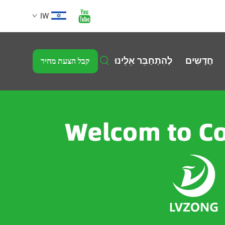
IW
חֲדָשִים
לְהִתְחַבֵּר אֵלֵינוּ
קבל הצעת מחיר