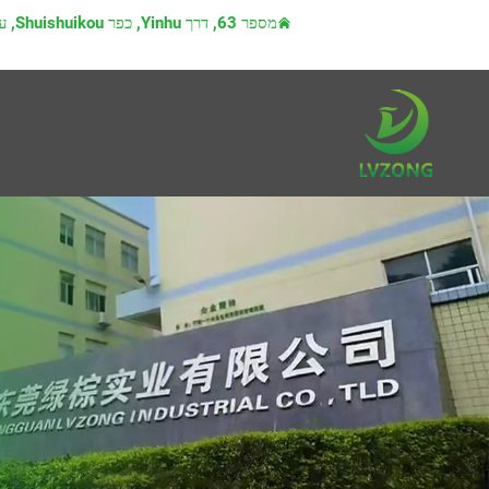
מספר 63, דרך Yinhu, כפר Shuishuikou, עיריית Qiaotou, עיר دونגואן, מחוז גואנגדונג