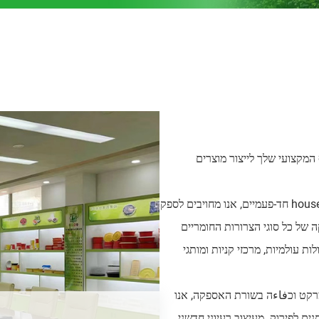
Dongguan Lvzong In.: השותף המקצועי שלך לייצור מוצרים
עם ניסיון של יותר מ-12 שנים בתחום המוצרים household חד-פעמיים, אנו מחויבים לספק
 של כל סוגי הצרורות החומריים
 עולמיות, מרכזי קניות ומותגי
קט וכفاءה בשורת האספקה, אנו
ים לפירוק. מעיצוב רעיוני חדשני