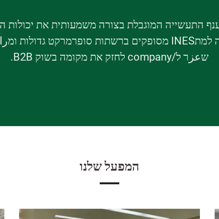
ווזונג לענף התעשייה המוגבלת בצורה משמעותית את יכולות
האוכל החד-פעמיים והמיכלים למזון הפכה למתINES מסופקים ברשתות 
שعزר ל/company לחזק את מקומה בשוק B2B.
המפעל שלנו