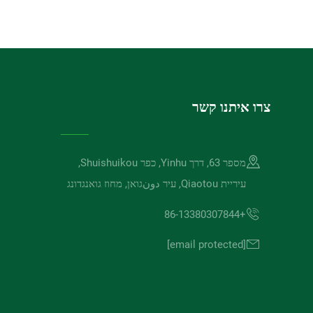
צרו איתנו קשר
מספר 63, דרך Yinhu, כפר Shuishuikou,
עיריית Qiaotou, עיר دونגואן, מחוז גואנגדונג
+86-13380307844
[email protected]