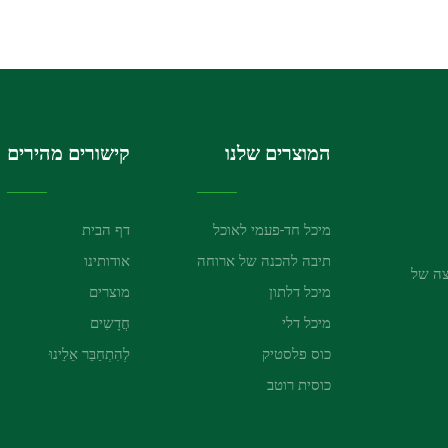
המוצרים שלנו
קישורים מהירים
מיכל חד-פעמי לאוכל
דף הבית
תיבה להכנה של ארוחה
אודותינו
 ותפוצה של
מיכל דלתון
מוצרים
מיכל דלי
חֲדָשִים
כוס פלסטיק
לְהִתְחַבֵּר אֵלֵינוּ
כוסית רוטב