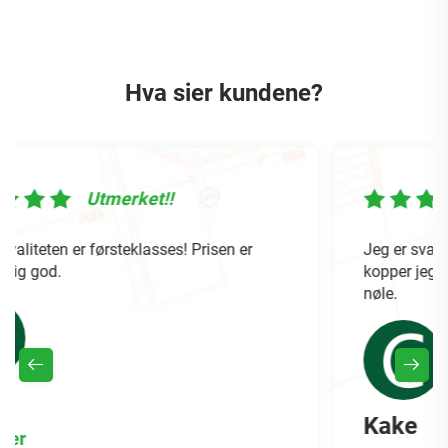
Hva sier kundene?
!!
Utmerket!!
sses! Prisen er
Jeg er svært fornøyd med partise
kopper jeg mottok. Jeg vil bestille 
nøle.
Kake