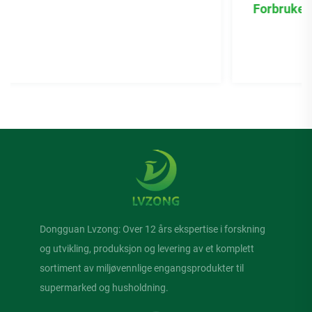
Forbruker
Dongguan Lvzong: Over 12 års ekspertise i forskning
og utvikling, produksjon og levering av et komplett
sortiment av miljøvennlige engangsprodukter til
supermarked og husholdning.