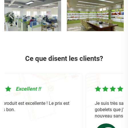
Ce que disent les clients?
!
Excellent !!
te ! Le prix est
Je suis très satisfait de la livraison 
gobelets que j'ai reçue. Je command
nouveau sans hésitation.