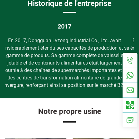
Historique de l'entreprise
2020
En 2020, Dongguan Lvzong a encore diversifié ses offres
sa
écologiques en lançant des produits de vaisselle à base de
él
papier. Cette extension stratégique a renforcé son avantage
s
concurrentiel dans le secteur business-to-business, en
à
proposant des solutions d'emballage durables à des clients
corporatifs issus de diverses industries.
B.
Notre propre usine