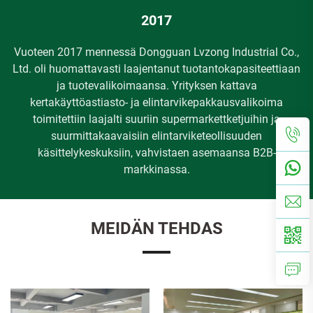
2017
a
Vuoteen 2017 mennessä Dongguan Lvzong Industrial Co.,
a
Ltd. oli huomattavasti laajentanut tuotantokapasiteettiaan
ja tuotevalikoimaansa. Yrityksen kattava
p
kertakäyttöastiasto- ja elintarvikepakkausvalikoima
toimitettiin laajalti suuriin supermarkettketjuihin ja
b
suurmittakaavaisiin elintarviketeollisuuden
käsittelykeskuksiin, vahvistaen asemaansa B2B-
markkinassa.
MEIDÄN TEHDAS