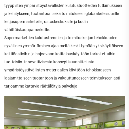
tyyppisten ympäristöystävällisten kulutustuotteiden tutkimukseen
ja kehitykseen, tuotantoon sekä toimitukseen globaaleille suurille
ketjusupermarketeille, ostoskeskuksille ja kodin
vähittäiskauppamerkeille.
Supermarkettien kulutustrendien ja toimitusketjun tehokkuuden
syvällinen ymmärtäminen ajaa meitä keskittymään yksikäyttöiseen
keittiöastioihin ja hajoavaan kotitalouskäyttöön tarkoitettuihin
tuotteisiin. Innovatiivisesta konseptisuunnittelusta
ympäristöystävällisten materiaalien käyttöön tehokkaaseen
laajamittaiseen tuotantoon ja vakauttuneeseen toimitukseen asti
tarjoamme kattavia räätälöityjä palveluja.