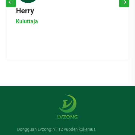
Herry
Kuluttaja
Dongguan Lvzong: Yli 12 vuoden kokemus