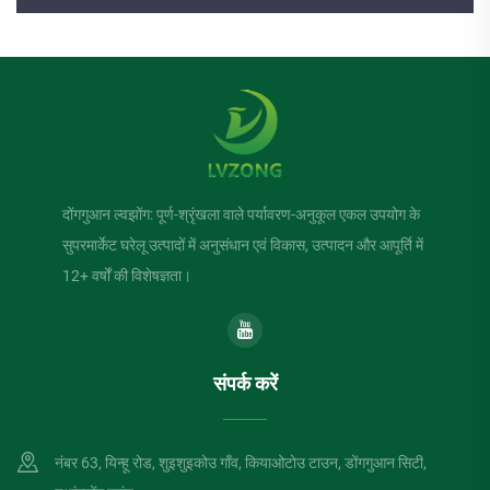
दोंगगुआन ल्वझोंग: पूर्ण-श्रृंखला वाले पर्यावरण-अनुकूल एकल उपयोग के
सुपरमार्केट घरेलू उत्पादों में अनुसंधान एवं विकास, उत्पादन और आपूर्ति में
12+ वर्षों की विशेषज्ञता।
संपर्क करें
नंबर 63, यिन्हू रोड, शुइशुइकोउ गाँव, कियाओटोउ टाउन, डोंगगुआन सिटी,