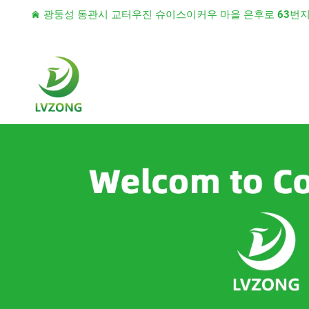
광둥성 동관시 교터우진 슈이스이커우 마을 은후로 63번