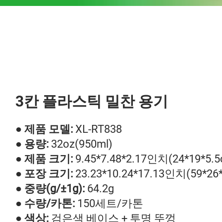
3칸 플라스틱 밀찬 용기
● 제품 모델:
XL-RT838
● 용량:
32oz(950ml)
● 제품 크기:
9.45*7.48*2.17인치(24*19*5.
● 포장 크기:
23.23*10.24*17.13인치(59*26
● 중량(g/±1g):
64.2g
● 수량/카톤:
150세트/카톤
● 색상:
검은색 베이스 + 투명 뚜껑