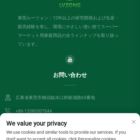
東莞ルーツォン：12年以上の研究開発および生産・
販売経験を有し、環境にやさしい使い捨てスーパー
マーケット用家庭用品の全ラインナップを取り扱っ
ています。
お問い合わせ
広東省東莞市橋頭鎮水口村銀湖路63番地
+86-13380307844
We value your privacy
[email protected]
We use cookies and similar tools to provide our services. If you
don't want to accept all cookies, click Personalize cookies.