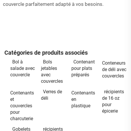
couvercle parfaitement adapté à vos besoins.
Catégories de produits associés
Bol à
Bols
Contenant
Conteneurs
salade avec
jetables
pour plats
de déli avec
couvercle
avec
préparés
couvercles
couvercles
Verres de
récipients
Contenants
Contenants
déli
de 16 oz
et
en
pour
couvercles
plastique
épicerie
pour
charcuterie
Gobelets
récipients