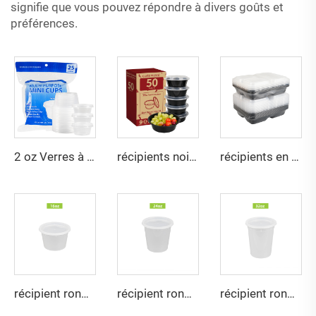
signifie que vous pouvez répondre à divers goûts et
préférences.
2 oz Verres à gelée avec couvercles, en plastique jetable résistant et sûr pour les aliments, petits récipients pour sauces, condiments et trempettes, pour vinaigrette à salade
récipients noirs ronds de 42 oz pour préparation de repas
récipients en plastique à 3 compartiments pour préparation de repas
récipient rond jetable de 16 oz en plastique avec couvercle
récipient rond jetable de 24 oz en plastique avec couvercle
récipient rond jetable de 32 oz en plastique avec couvercle