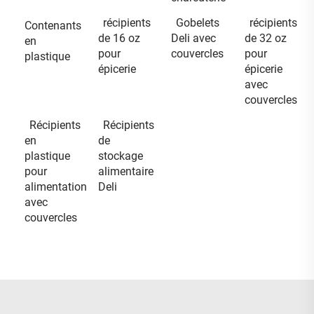
récipients
Gobelets
récipients
Contenants
de 16 oz
Deli avec
de 32 oz
en
pour
couvercles
pour
plastique
épicerie
épicerie
avec
couvercles
Récipients
Récipients
en
de
plastique
stockage
pour
alimentaire
alimentation
Deli
avec
couvercles