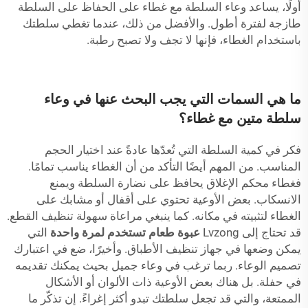
أولًا، يساعد وعاء السلطة مع غطاء على الحفاظ على السلطة
طازجة لفترة أطول. والأفضل من ذلك، عندما تغطي سلطتك
باستخدام الغطاء، فإنها لا تجف ولا تصبح رطبة.
ما هي السمات التي يجب البحث عنها في وعاء
سلطة متين مع غطاء؟
فكر في كمية السلطة التي تُعدّها عادةً عند اختيار الحجم
المناسب. من المهم أيضًا التأكد من أن الغطاء يناسب تمامًا.
فغطاء محكم الإغلاق يحافظ على نضارة السلطة ويمنع
الانسكاب. بعض الأوعية تحتوي على أقفال أو مشابك على
الغطاء لتثبيته في مكانه. كما ينبغي مراعاة سهولة تنظيف القطع.
قد تحتاج إلى Lvzong
عبوة طعام تستخدم لمرة واحدة
التي
يمكن وضعها في جهاز تنظيف الأطباق. وأخيرًا، ضع في اعتبارك
تصميم الوعاء. ربما ترغب في وعاء جميل بحيث يمكنك تقديمه
في حفلة. بل هناك بعض الأوعية ذات الألوان أو الأشكال
الممتعة، والتي قد تجعل سلطتك تبدو أكثر إغراءً. إن تذكّر ما