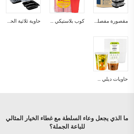
مقصورة مفصلية من نوع كلامشيل خالية من مادة BPA
كوب بلاستيكي للاستخدام الواحد للحفلات
حاوية ثلاثية الحجرات قابلة للطي على شكل صدفة مفصلية للوجبات الجاهزة
حاويات ديلي شفافة من البولي بروبيلين مع أغطية
ما الذي يجعل وعاء السلطة مع غطاء الخيار المثالي
للباعة الجملة؟