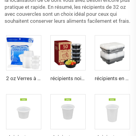
la localisation de ce dont vous avez besoin encore plus
pratique et rapide. En résumé, les récipients de 32 oz
avec couvercles sont un choix idéal pour ceux qui
souhaitent conserver leurs aliments facilement et frais.
2 oz Verres à gelée avec couvercles, en plastique jetable résistant et sûr pour les aliments, petits récipients pour sauces, condiments et trempettes, pour vinaigrette à salade
récipients noirs ronds de 42 oz pour préparation de repas
récipients en plastique à 3 compartiments pour préparation de repas