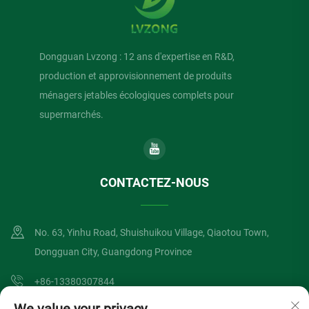
Dongguan Lvzong : 12 ans d'expertise en R&D,
production et approvisionnement de produits
ménagers jetables écologiques complets pour
supermarchés.
CONTACTEZ-NOUS
No. 63, Yinhu Road, Shuishuikou Village, Qiaotou Town,
Dongguan City, Guangdong Province
+86-13380307844