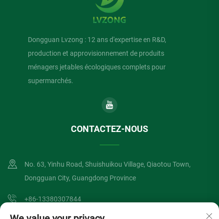
Dongguan Lvzong : 12 ans d'expertise en R&D,
production et approvisionnement de produits
ménagers jetables écologiques complets pour
supermarchés.
CONTACTEZ-NOUS
No. 63, Yinhu Road, Shuishuikou Village, Qiaotou Town,
Dongguan City, Guangdong Province
+86-13380307844
We value your privacy