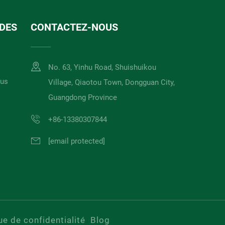
IDES
CONTACTEZ-NOUS
No. 63, Yinhu Road, Shuishuikou
ous
Village, Qiaotou Town, Dongguan City,
Guangdong Province
+86-13380307844
[email protected]
ue de confidentialité
Blog