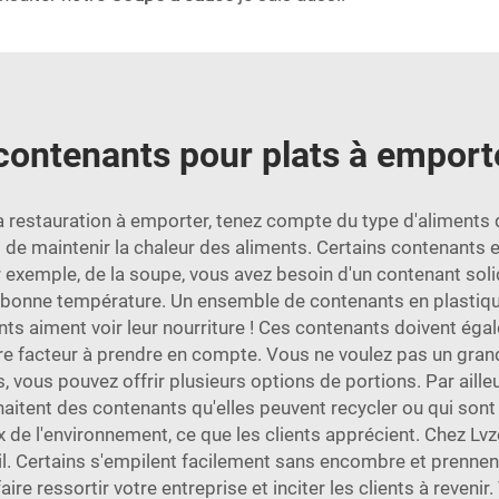
 contenants pour plats à emporte
restauration à emporter, tenez compte du type d'aliments q
s de maintenir la chaleur des aliments. Certains contenants
ar exemple, de la soupe, vous avez besoin d'un contenant soli
 bonne température. Un ensemble de contenants en plastique
ts aiment voir leur nourriture ! Ces contenants doivent ég
autre facteur à prendre en compte. Vous ne voulez pas un gran
s, vous pouvez offrir plusieurs options de portions. Par aill
itent des contenants qu'elles peuvent recycler ou qui sont 
 de l'environnement, ce que les clients apprécient. Chez Lv
. Certains s'empilent facilement sans encombre et prennent
ire ressortir votre entreprise et inciter les clients à reven