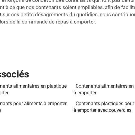
fforçons de concevoir des contenants qui n'ont pas de fuite
nt à ce que nos contenants soient empilables, afin de facili
ant sur ces petits désagréments du quotidien, nous contrib
e lors de la commande de repas à emporter.
ssociés
nants alimentaires en plastique
Contenants alimentaires en 
rter
à emporter
nants pour aliments à emporter
Contenants plastiques pour
s
à emporter avec couvercles