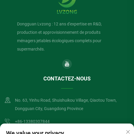
Dongguan Lvzong : 12 ans d'expertise en R&D,
production et approvisionnement de produits
ménagers jetables écologiques complets pour
supermarchés.
CONTACTEZ-NOUS
No. 63, Yinhu Road, Shuishuikou Village, Qiaotou Town,
Dongguan City, Guangdong Province
+86-13380307844
We value your privacy