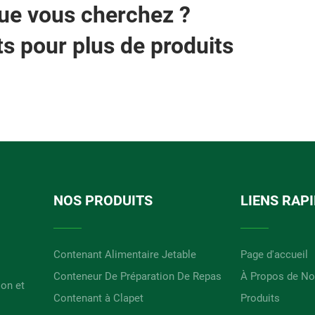
que vous cherchez ?
s pour plus de produits
NOS PRODUITS
LIENS RAP
Contenant Alimentaire Jetable
Page d'accueil
Conteneur De Préparation De Repas
À Propos de N
ion et
Contenant à Clapet
Produits