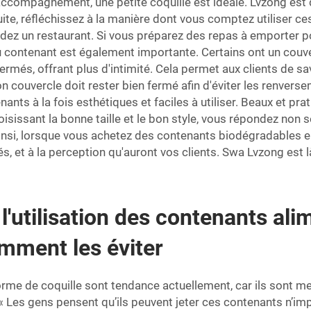
compagnement, une petite coquille est idéale. Lvzong est di
uite, réfléchissez à la manière dont vous comptez utiliser 
édez un restaurant. Si vous préparez des repas à emporter p
du contenant est également importante. Certains ont un couve
 fermés, offrant plus d'intimité. Cela permet aux clients de 
n couvercle doit rester bien fermé afin d'éviter les renversem
ants à la fois esthétiques et faciles à utiliser. Beaux et pr
isissant la bonne taille et le bon style, vous répondez non
insi, lorsque vous achetez des contenants biodégradables en
és, et à la perception qu'auront vos clients. Swa Lvzong est l
l'utilisation des contenants al
omment les éviter
me de coquille sont tendance actuellement, car ils sont me
 : « Les gens pensent qu’ils peuvent jeter ces contenants n’i