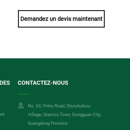
Demandez un devis maintenant
IDES
CONTACTEZ-NOUS
No. 63, Yinhu Road, Shuishuikou
ous
Village, Qiaotou Town, Dongguan City,
Guangdong Province