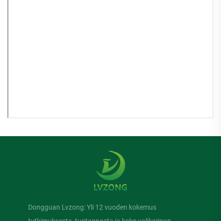
Dongguan Lvzong: Yli 12 vuoden kokemus