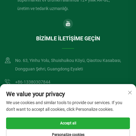
süpermarket ev ürünleri alanında 12+ yıllık AR-GE,
üretim ve tedarik uzmanlığı.
BIZIMLE İLETIŞIME GEÇIN
No. 63, Yinhu Yolu, Shuishuikou Köyü, Qiaotou Kasabası,
Dongguan Şehri, Guangdong Eyaleti
+86-13380307844
We value your privacy
[email protected]
We use cookies and similar tools to provide our services. If you
don't want to accept all cookies, click Personalize cookies.
Telif Hakkı © Dongguan Lvzong Endüstriyel A.Ş. Tüm Hakları Saklıdır
Accept all
Gizlilik Politikası
BLOG
Personalize cookies