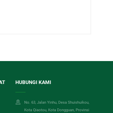
AT
HUBUNGI KAMI
No. 63, Jalan Yinhu, Desa Shuishuikou,
Kota Qiaotou, Kota Dongguan, Provinsi