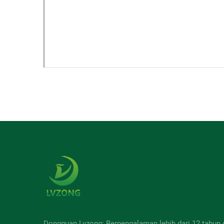
Dongguan Lvzong: Berpengalaman lebih dari 12 tahun