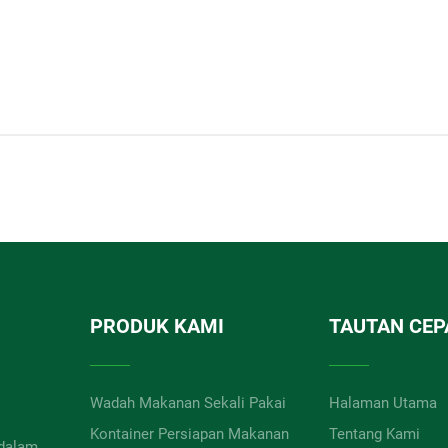
PRODUK KAMI
TAUTAN CEP
Wadah Makanan Sekali Pakai
Halaman Utama
Kontainer Persiapan Makanan
Tentang Kami
 dalam