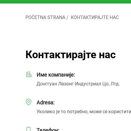
POČETNA STRANA
/
КОНТАКТИРАЈТЕ НАС
Контактирајте нас
Име компаније:
Донггуан Лвзонг Индустриал Цо, Лтд.
Adresa:
Уколико је то потребно, може се користи
Телефон: