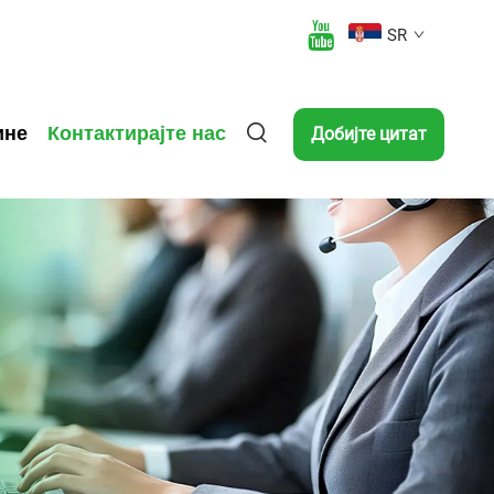
SR
ине
Контактирајте нас
Добијте цитат