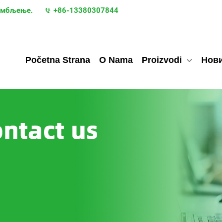
рамбљење.
+86-13380307844
Početna Strana
O Nama
Proizvodi
Нов