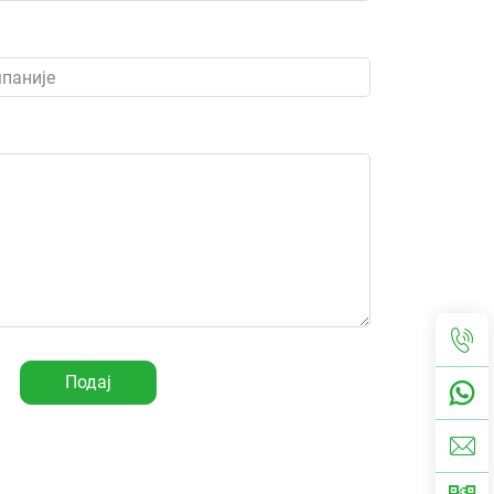
Подај