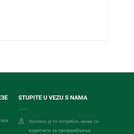
ЕЗЕ
STUPITE U VEZU S NAMA
rana
Уколико је то потребно, може се
користити за прехрамбљење.