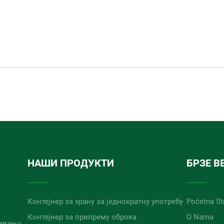
НАШИ ПРОДУКТИ
БРЗЕ В
Контејнер за храну за једнократну употребу
Početna St
Контејнер за припрему оброка
O Nama
живању