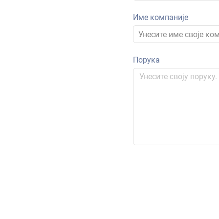
Име компаније
Порука