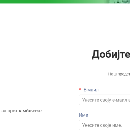
Добијте
Наш предст
Е-маил
ти за прехрамбљење.
Име