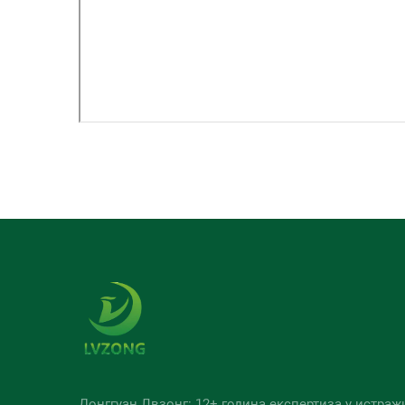
Донггуан Лвзонг: 12+ година експертиза у истра