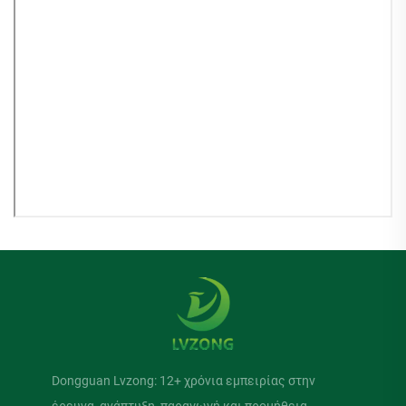
Dongguan Lvzong: 12+ χρόνια εμπειρίας στην