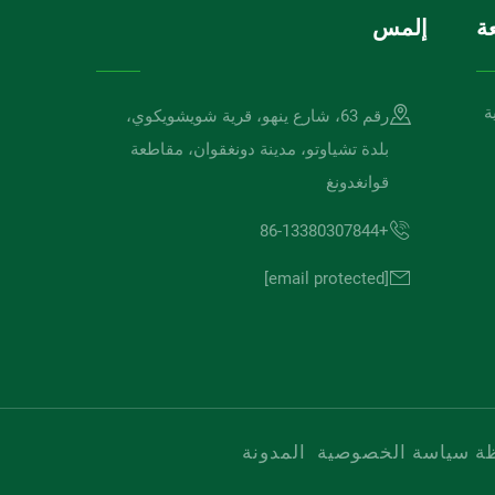
ة
إلمس
ة
رقم 63، شارع ينهو، قرية شويشويكوي،
بلدة تشياوتو، مدينة دونغقوان، مقاطعة
قوانغدونغ
+86-13380307844
[email protected]
ظة
سياسة الخصوصية
المدونة