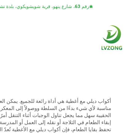
رقم 63، شارع ينهو، قرية شويشويكوي، بلدة تشياوتو، مدينة دونغقوان، مقاطعة قوانغدونغ
أكواب ديلي مع أغطية هي أداة رائعة للجميع. يمكن ال
مناسبة لأي شيء بدءًا من السلطة ووصولاً إلى المعكرو
الحقيبة سهل مما يجعل تناول الوجبات أثناء التنقل أمر
تحفظ بقايا الطعام، فإن أكواب ديلي مع الأغطية تُعدّ الح