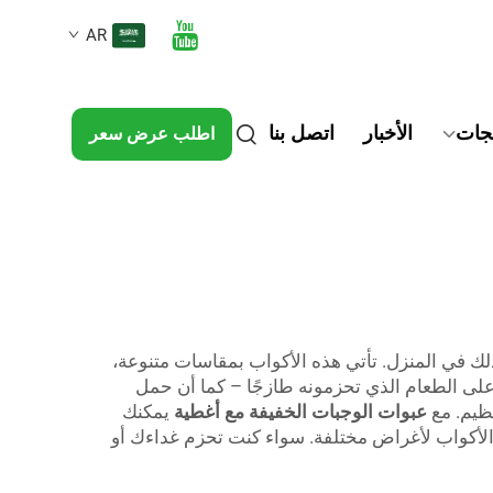
AR
تجات
الأخبار
اتصل بنا
اطلب عرض سعر
لك في المنزل. تأتي هذه الأكواب بمقاسات متنوعة،
 على الطعام الذي تحزمونه طازجًا – كما أن حمل
نظيم. مع
عبوات الوجبات الخفيفة مع أغطية
يمكنك
دون القلق من الانسكابات. تنتج Lvzong مجموعة متنوعة من هذه الأكواب لأغراض مختلفة. سواء كنت تحزم غداءك أو