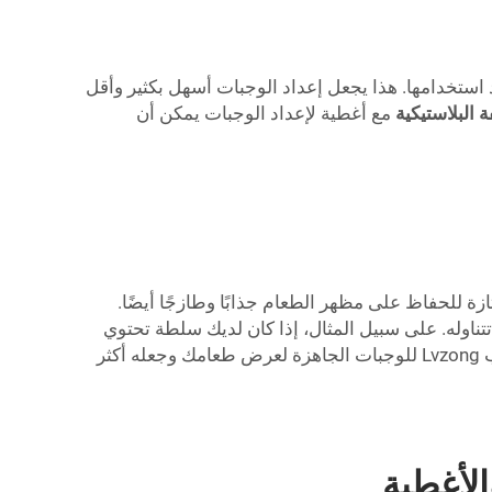
استخدامها. هذا يجعل إعداد الوجبات أسهل بكثير وأقل
 البلاستيكية
مع أغطية لإعداد الوجبات يمكن أن
ة للحفاظ على مظهر الطعام جذابًا وطازجًا أيضًا.
تناوله. على سبيل المثال، إذا كان لديك سلطة تحتوي
على طماطم حمراء زاهية، وخس أخضر، وجزر برتقالي، فإنها تبدو شهية عندما يمكنك رؤية كل هذه الألوان. تم تصميم أكواب Lvzong للوجبات الجاهزة لعرض طعامك وجعله أكثر
لأغطية