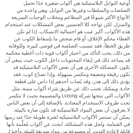
أوعية التوابل البلاستيكية هي أكواب صغيرة جدًا تحمل
الصلصات والسلطات وغيرها من التوابل. وهي واحدة من
الأنواع الأكثر شيوعًا في المطاعم ومحلات الوجبات السريعة
والمنزل. لكن تواجه كلا الجنسين بعض المشكلات عند استخدام
هذه الأكواب. أكبر عيب هو احتمالية الانسكاب. إذا لم تكن
الغطاء محكم الإغلاق، أو قام شخص ما بإسقاط الكوب عن
طريق الخطأ، فقد تتسبب الصلصة في فوضى كبيرة. وللوقاية
من ذلك، يجب التأكد من اختيار أكواب قوية ذات أغطية محكمة.
قد يساعد ذلك في إبقاء المحتويات داخل الكوب حيث ينبغي أن
تكون. المشكلة الأخرى هي أن بعض الأكواب البلاستيكية قد
تكون رقيقة وضعيفة وتتكسر بسهولة. وإذا تصدّع كوب، فقد
يؤدي ذلك إلى هدر، وقد يُصاب أحدهم إذا داس على قطعة
حادة. ويمكنك تجنب ذلك عن طريق شراء أكواب متينة، مثل
الأكواب التي تنتجها شركة Lvzong والمصممة بحيث لا تنكسر
تحت ظروف الاستخدام المعتادة. بالإضافة إلى أن بعض الناس
لا يعرفون أن بعض المواد البلاستيكية قد تكون ضارة بالبيئة.
يمكن أن تستمر الأكواب البلاستيكية لفترة طويلة جدًا عند رميها
في القمامة. ولحل هذه المشكلة، ابحث عن أكواب مُعلَّمة بأنها
قابلة لإعادة التدوير أو مصنوعة من مواد صديقة للبيئة. وأخيرًا،