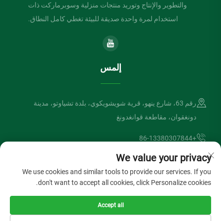
والتطوير والإنتاج وتوريد منتجات منزلية وسوبرماركت ذات
استخدام لمرة واحدة صديقة للبيئة تغطي كامل النطاق.
إلمس
رقم 63، شارع ينهو، قرية شويشويكوي، بلدة تشياوتو، مدينة
دونغقوان، مقاطعة قوانغدونغ
+86-13380307844
We value your privacy
[email protected]
We use cookies and similar tools to provide our services. If you
don't want to accept all cookies, click Personalize cookies.
حقوق الطبع والنشر © شركة دونغقوان لفتسونغ الصناعية المحدودة. جميع
Accept all
الحقوق محفوظة
سياسة الخصوصية
المدونة