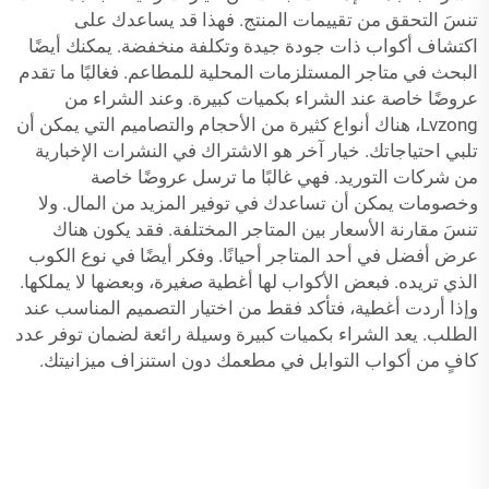
تنسَ التحقق من تقييمات المنتج. فهذا قد يساعدك على
اكتشاف أكواب ذات جودة جيدة وتكلفة منخفضة. يمكنك أيضًا
البحث في متاجر المستلزمات المحلية للمطاعم. فغالبًا ما تقدم
عروضًا خاصة عند الشراء بكميات كبيرة. وعند الشراء من
Lvzong، هناك أنواع كثيرة من الأحجام والتصاميم التي يمكن أن
تلبي احتياجاتك. خيار آخر هو الاشتراك في النشرات الإخبارية
من شركات التوريد. فهي غالبًا ما ترسل عروضًا خاصة
وخصومات يمكن أن تساعدك في توفير المزيد من المال. ولا
تنسَ مقارنة الأسعار بين المتاجر المختلفة. فقد يكون هناك
عرض أفضل في أحد المتاجر أحيانًا. وفكر أيضًا في نوع الكوب
الذي تريده. فبعض الأكواب لها أغطية صغيرة، وبعضها لا يملكها.
وإذا أردت أغطية، فتأكد فقط من اختيار التصميم المناسب عند
الطلب. يعد الشراء بكميات كبيرة وسيلة رائعة لضمان توفر عدد
كافٍ من أكواب التوابل في مطعمك دون استنزاف ميزانيتك.