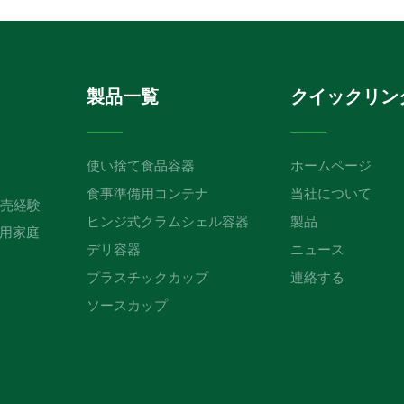
製品一覧
クイックリン
使い捨て食品容器
ホームページ
食事準備用コンテナ
当社について
販売経験
ヒンジ式クラムシェル容器
製品
用家庭
デリ容器
ニュース
プラスチックカップ
連絡する
ソースカップ