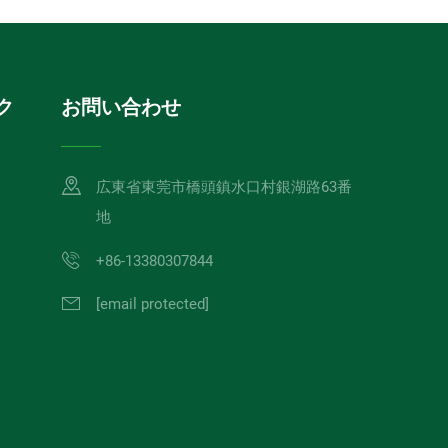
ク
お問い合わせ
広東省東莞市橋頭鎮水口村銀湖路63番
地
+86-13380307844
[email protected]