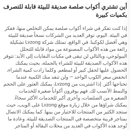
أين تشتري أكواب صلصة صديقة للبيئة قابلة للتصرف
بكميات كبيرة
إذا كنت تفكر في شراء أكواب صلصة يمكن التخلص منها، ففكر
في البيئة. اليوم، توفر العديد من الشركات نسخاً صديقة للبيئة
وهي أفضل لكوكبنا. في الواقع، تمتلك شركة Lvzong تشكيلة
رائعة من هذه الأكواب المصنوعة من مواد قابلة للتحلل
البيولوجي، وبالتالي لن تبقى في مكبات النفايات إلى الأبد: تتوفر
هذه الأكواب الصديقة للبيئة للشراء بالجملة، بحيث يمكنك
الحصول عليها لحفل كبير أو لمطعم. وكلما زادت كمية الشراء،
انخفض سعر الكوب الواحد — ولن تنفد منك الكمية عندما
تحتاجها أكثر. إذا اشتريت من Lvzong، يمكنك العثور على الحجم
والنمط الأنسب لك. فهم يوفرون أكواباً صغيرة للخدمات
الصغيرة من الصلصات، وأخرى أكبر للخدمات الأكثر سخاءً.
يمكنك شراؤها من خلال زيارة موقع Lvzong على الويب، حيث
ستجد الكثير من المنتجات للاختيار من بينها. كما يمكنك الاتصال
بمتاجر قريبة متخصصة في المنتجات الصديقة للبيئة. وعادة ما
تُوجد هذه الأكواب في العديد من محلات البقالة أو المتاجر