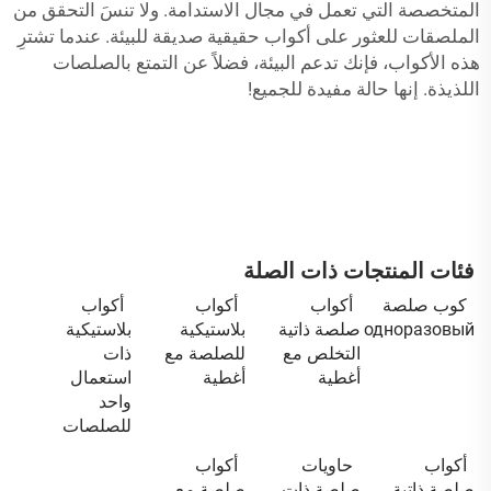
المتخصصة التي تعمل في مجال الاستدامة. ولا تنسَ التحقق من
الملصقات للعثور على أكواب حقيقية صديقة للبيئة. عندما تشترِ
هذه الأكواب، فإنك تدعم البيئة، فضلاً عن التمتع بالصلصات
اللذيذة. إنها حالة مفيدة للجميع!
فئات المنتجات ذات الصلة
كوب صلصة
أكواب
أكواب
أكواب
одноразовый
صلصة ذاتية
بلاستيكية
بلاستيكية
التخلص مع
للصلصة مع
ذات
أغطية
أغطية
استعمال
واحد
للصلصات
أكواب
حاويات
أكواب
صلصة ذاتية
صلصة ذات
صلصة مع