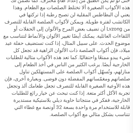
حتى لو لم يكن الطبق من إعداد طاهٍ محترف. كما تضمن لك
هذه الأكواب الصغيرة ألا تختلط الصلصات مع الطعام. وهذا
يعني أن البطاطس المقلية لن تصبح رطبة إذا تركتها في
الكاتشب لفترة طويلة. ويمكن لأكواب الصلصة القابلة للتصرف
من Lvzong أن تضيف بعض المرح والألوان إلى الحفلات أو
اللقاءات العائلية. يمكنك أيضًا تغيير الألوان والأنماط لتتناسب مع
موضوع الحدث. على سبيل المثال، إذا كنت تستضيف حفلة عيد
ميلاد، فإن أكواب الصلصة ذات الألوان الزاهية قد تجعل كل
شيء يبدو ممتعًا واحتفاليًا. كما تعد هذه الأكواب مثالية للطلبات
الخارجية أيضًا. يرغب الكثير من الناس في أخذ الطعام إلى
منازلهم، وتُسهّل أكواب الصلصة على المستهلكين تناول
صلصاتهم ومغمّساتهم المفضلة دون فوضى. وبعبارة أخرى، فإن
هذه الأوعية الصغيرة القابلة للتصرف تجعل طعامك ألذ وتجعل
تجربة الأكل أكثر متعة. إذا كنت تبحث عن خيار رائع للطلبات
الخارجية، ففكر في منتجاتنا
حاوية ديلي بلاستيكية مستديرة
قابلة للاستخدام مرة واحدة بسعة 32 أونصة مع غطاء
التي
تتناسب بشكل مثالي مع أكواب الصلصة.