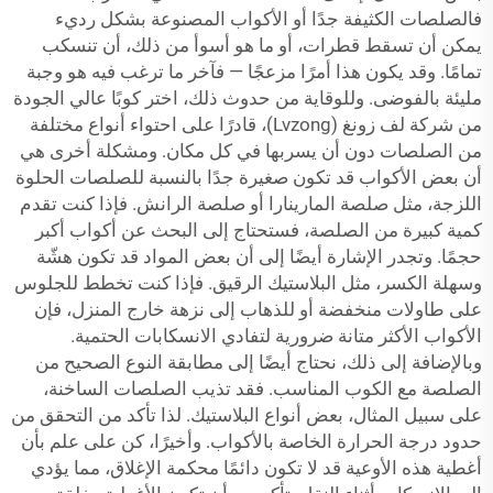
فالصلصات الكثيفة جدًا أو الأكواب المصنوعة بشكل رديء
يمكن أن تسقط قطرات، أو ما هو أسوأ من ذلك، أن تنسكب
تمامًا. وقد يكون هذا أمرًا مزعجًا — فآخر ما ترغب فيه هو وجبة
مليئة بالفوضى. وللوقاية من حدوث ذلك، اختر كوبًا عالي الجودة
من شركة لف زونغ (Lvzong)، قادرًا على احتواء أنواع مختلفة
من الصلصات دون أن يسربها في كل مكان. ومشكلة أخرى هي
أن بعض الأكواب قد تكون صغيرة جدًا بالنسبة للصلصات الحلوة
اللزجة، مثل صلصة المارينارا أو صلصة الرانش. فإذا كنت تقدم
كمية كبيرة من الصلصة، فستحتاج إلى البحث عن أكواب أكبر
حجمًا. وتجدر الإشارة أيضًا إلى أن بعض المواد قد تكون هشّة
وسهلة الكسر، مثل البلاستيك الرقيق. فإذا كنت تخطط للجلوس
على طاولات منخفضة أو للذهاب إلى نزهة خارج المنزل، فإن
الأكواب الأكثر متانة ضرورية لتفادي الانسكابات الحتمية.
وبالإضافة إلى ذلك، نحتاج أيضًا إلى مطابقة النوع الصحيح من
الصلصة مع الكوب المناسب. فقد تذيب الصلصات الساخنة،
على سبيل المثال، بعض أنواع البلاستيك. لذا تأكد من التحقق من
حدود درجة الحرارة الخاصة بالأكواب. وأخيرًا، كن على علم بأن
أغطية هذه الأوعية قد لا تكون دائمًا محكمة الإغلاق، مما يؤدي