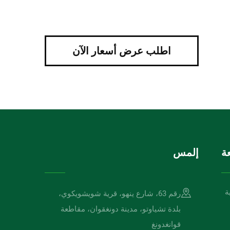
اطلب عرض أسعار الآن
ة
إلمس
ة
رقم 63، شارع ينهو، قرية شويشويكوي،
بلدة تشياوتو، مدينة دونغقوان، مقاطعة
قوانغدونغ