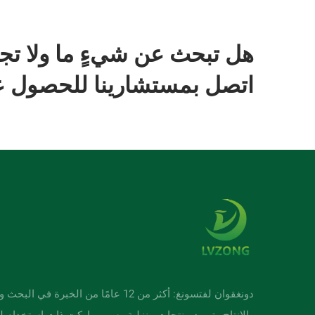
هل تبحث عن شيءٍ ما ولا تج
اتصل بمستشارينا للحصول عل
دونغقوان لفتسونغ: أكثر من 12 عامًا من الخبرة في ا