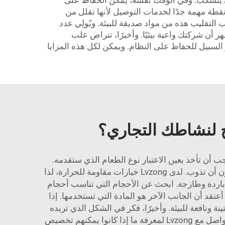
ن أن ينسكب. وفي الوقت نفسه، يمكن الحفاظ على
ثًا، إنها خفيفة الوزن. وهذه نقطة مهمة جدًا لخدمات التوصيل لأنها تقلل من
 التقليب هذه من مواد صديقة للبيئة. ويُولِي عدد
هر أن شركتك واعية بيئيًا. وأخيرًا، تتراص علب
السبيل للحفاظ على النظام. ويمكن لكل هذه المزايا
ج لنشاطك التجاري؟
ن تأخذ بعين الاعتبار نوع الطعام الذي ستقدمه.
على سبيل المثال، إذا كنت تبيع أطعمة ساخنة (مثل المعكرونة أو الدجاج المقلي)، فستحتاج إلى عبوات تتحمل الحرارة دون أن تذوب. لدى Lvzong خيارات مقاومة للحرارة، لذا
باردة وطازجة. ابحث عن الأحجام التي تناسب أحجام
د أن الجانب الآخر هو المادة التي تستخدمها. إذا
توفر Lvzong عبوات نباتية صديقة للبيئة. فهي متينة ونافعة للبيئة. وأخيرًا، فكر في الشكل الذي تريده
لأن عبواتك. بعض الشركات ترغب في وضع شعاراتها على العبوات من أجل تعزيز التعرف على العلامة التجارية. يمكنك التواصل مع Lvzong لمعرفة ما إذا كانوا يمكنهم تخصيص