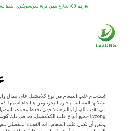
رقم 63، شارع ينهو، قرية شويشويكوي، بلدة تشياوتو، مدينة دونغقوان، مقاطعة قوانغدونغ
ع
تُستخدم علب الطعام من نوع كلامشيل على نطاق واسع ف
بشكلها المشابه لمحارة البحر، ومن هنا جاء اسمها. كم
في تقديم الهدايا والنزهات؛ فهي تحفظ وجبات التوصيل ت
Lvzong جميع أنواع علب الكلامشيل، بما في ذلك
كوب
يمكن أن تكون علب الطعام ذات الغطاء المفصلي مفيدة جد