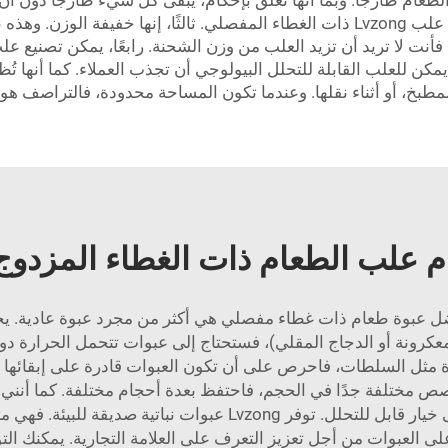
ى الطعام طازجًا. وبما أنها تغلق بإحكام، يبقى كل شيء طازجًا دو
الطازجة لفترات أطول من الزمن. وهذا هو الهدف من علب Lvzong ذات الغطاء المفصلي. ثال
نت لا تريد أن تزيد العلب من وزن الشحنة. رابعًا، يمكن تصنيع علب
مكن للعلب القابلة للتحلل البيولوجي أن تجذب العملاء. كما أنها تُظ
طبخ، أو أثناء نقلها. وعندما تكون المساحة محدودة، فالتراصف هو 
م علب الطعام ذات الغطاء المزدو
 عبوة طعام ذات غطاء مفصلي هي أكثر من مجرد عبوة عادية. يجب أ
ة مثل السلطات، فاحرص على أن تكون العبوات قادرة على إبقائها 
تلفة جدًا في الحجم، فاحتفظ بعدة أحجام مختلفة. كما أنني أعتق
كنت تبحث عن شيء صديق للبيئة، فحاول العثور على خيار قابل للتحلل. 