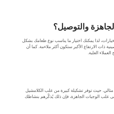
لجاهزة والتوصيل؟
الشكل اللذين تحتاج إليهما. توفر شركة Lvzong مجموعة متنوعة من الخيارات، لذا يمكنك اختيار ما يناسب نوع طعامك بشكل
ة ذات الارتفاع الأكبر ستكون أكثر ملاءمة. كما أن
لعملاء العلبة.
ويات الطعام من نوع كلامشيل مع طباعة مخصصة لنشاطك التجاري، فإن شركة Lvzong هي خيار مثالي. حيث توفر تشكيلة كبيرة من علب الكلامشيل
ى علب الوجبات الجاهزة، فإن ذلك يُذكّرهم بنشاطك