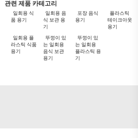
관련 제품 카테고리
일회용 식
일회용 음
포장 음식
플라스틱
품 용기
식 보관 용
용기
테이크아웃
기
용기
일회용 플
뚜껑이 있
뚜껑이 있
라스틱 식품
는 일회용
는 일회용
용기
음식 보관
플라스틱 용
용기
기