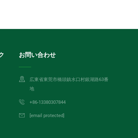
ク
お問い合わせ
広東省東莞市橋頭鎮水口村銀湖路63番
地
+86-13380307844
[email protected]