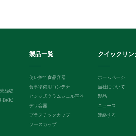
製品一覧
クイックリン
使い捨て食品容器
ホームページ
食事準備用コンテナ
当社について
販売経験
ヒンジ式クラムシェル容器
製品
用家庭
デリ容器
ニュース
プラスチックカップ
連絡する
ソースカップ