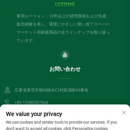
東莞ルーツォン：12年以上の研究開発および生産・
販売経験を有し、環境にやさしい使い捨てスーパー
マーケット用家庭用品の全ラインナップを取り扱っ
ています。
お問い合わせ
広東省東莞市橋頭鎮水口村銀湖路63番地
+86-13380307844
We value your privacy
[email protected]
We use cookies and similar tools to provide our services. If you
don't want to accept all cookies, click Personalize cookies.