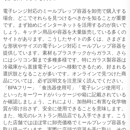
電子レンジ対応のミールプレップ容器を卸売で購入する
場合、どこでそれらを見つけるべきかを知ることが重要
です。まず始めにインターネットを活用するのが良いで
しょう。キッチン用品や容器を大量販売している多くの
サイトがあります。こうしたサイトの多くは、さまざま
な形状やサイズの電子レンジ対応ミールプレップ容器を
提供しています。素材もプラスチックからガラス、さら
にはシリコン製まで多種多様です。特にガラス製容器は
冷蔵庫から直接電子レンジへ移動できるため、好まれる
選択肢となることが多いです。オンラインで見つけた商
品については、必ず説明文を注意深く読んでください。
「BPAフリー」「食洗器使用可」「電子レンジ使用可」
といったキーワードがパッケージや箱に記載されている
か確認しましょう。これにより、加熱時に有害な化学物
質が溶け出さず、安全に使用できることを意味します。
また、地元のレストラン用品店でも入手できます。こう
した店舗ではほぼ常に卸売価格でミールプレップ容器を
取り扱っています。実際に店頭で容器を手に取り、その