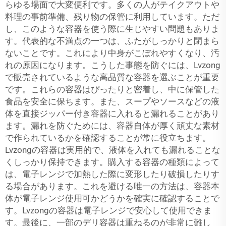
らゆる場面で大変便利です。多くの人がテイクアウトや
料理の事前準備、残り物の保管に利用しています。ただ
し、このような容器を使う際に生じやすい問題もありま
す。代表的な不満点の一つは、ふたがしっかりと閉まら
ないことです。これにより中身がこぼれやすくなり、汚
れの原因になります。こうした事態を防ぐには、Lvzong
で販売されているような高品質な容器を選ぶことが重要
です。これらの容器はぴったりと密着し、中に保管した
食品を安全に保ちます。また、スープやソースなどの液
体を直接ジッパー付き容器に入れると漏れることがあり
ます。漏れを防ぐためには、容器自体が厚く頑丈な素材
で作られているかを確認することが常に役立ちます。
Lvzongの容器は実用的で、液体を入れても漏れることな
くしっかり保持できます。購入する容器の種類によって
は、電子レンジで加熱した際に変形したり破損したりす
る場合があります。これを避ける唯一の方法は、容器本
体が電子レンジ使用可かどうかを確実に確認することで
す。Lvzongの容器は電子レンジで安心して使用できま
す。最後に、一部のデリ容器は重ねるのが非常に難し