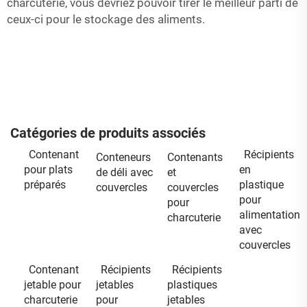
charcuterie, vous devriez pouvoir tirer le meilleur parti de
ceux-ci pour le stockage des aliments.
Catégories de produits associés
Contenant
Récipients
Conteneurs
Contenants
pour plats
en
de déli avec
et
préparés
plastique
couvercles
couvercles
pour
pour
alimentation
charcuterie
avec
couvercles
Contenant
Récipients
Récipients
jetable pour
jetables
plastiques
charcuterie
pour
jetables