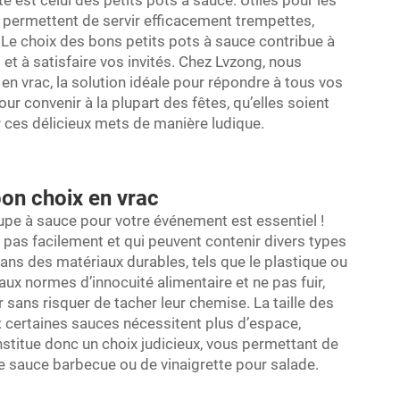
 est celui des petits pots à sauce. Utiles pour les
ts permettent de servir efficacement trempettes,
 Le choix des bons petits pots à sauce contribue à
t à satisfaire vos invités. Chez Lvzong, nous
en vrac, la solution idéale pour répondre à tous vos
r convenir à la plupart des fêtes, qu’elles soient
r ces délicieux mets de manière ludique.
bon choix en vrac
upe à sauce
pour votre événement est essentiel !
pas facilement et qui peuvent contenir divers types
ns des matériaux durables, tels que le plastique ou
aux normes d’innocuité alimentaire et ne pas fuir,
 sans risquer de tacher leur chemise. La taille des
 certaines sauces nécessitent plus d’espace,
stitue donc un choix judicieux, vous permettant de
de sauce barbecue ou de vinaigrette pour salade.