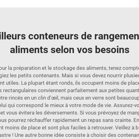
lleurs conteneurs de rangement
aliments selon vos besoins
pour la préparation et le stockage des aliments, tenez comp
vilégiez les petits contenants. Mais si vous devez nourrir pl
 utiles. La plupart étant ronds, ils occupent moins de place 
s rectangulaires conviennent parfaitement aux petites quant
tre rincés en un clin d'œil, mais ceux en verre sont beaucou
celui qui correspond le mieux à votre mode de vie. Assurez-
is et vous évitera les déversements. Si vous prévoyez de m
us pourrez réchauffer rapidement un repas sans crainte. Enf
 moins de place et sont plus faciles à retrouver. Veillez à 
astre ! Une autre bonne idée consiste à choisir des contenant