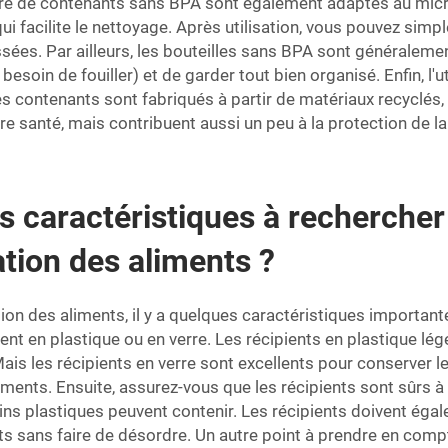
 de contenants sans BPA sont également adaptés au micro-
qui facilite le nettoyage. Après utilisation, vous pouvez simp
ées. Par ailleurs, les bouteilles sans BPA sont généralemen
 besoin de fouiller) et de garder tout bien organisé. Enfin, l
contenants sont fabriqués à partir de matériaux recyclés, ré
santé, mais contribuent aussi un peu à la protection de la 
es caractéristiques à recherche
tion des aliments ?
ion des aliments, il y a quelques caractéristiques important
nt en plastique ou en verre. Les récipients en plastique lég
 Mais les récipients en verre sont excellents pour conserver 
iments. Ensuite, assurez-vous que les récipients sont sûrs à u
 plastiques peuvent contenir. Les récipients doivent égalem
ts sans faire de désordre. Un autre point à prendre en compt