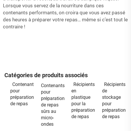
Lorsque vous servez de la nourriture dans ces
contenants performants, on croira que vous avez passé
des heures à préparer votre repas… même si c’est tout le
contraire !
Catégories de produits associés
Contenant
Récipients
Récipients
Contenants
pour
en
de
pour
préparation
plastique
stockage
préparation
de repas
pour la
pour
de repas
préparation
préparation
sûrs au
de repas
de repas
micro-
ondes