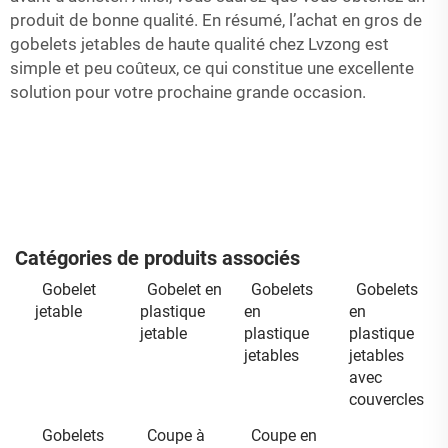
produit de bonne qualité. En résumé, l’achat en gros de
gobelets jetables de haute qualité chez Lvzong est
simple et peu coûteux, ce qui constitue une excellente
solution pour votre prochaine grande occasion.
Catégories de produits associés
Gobelet
Gobelet en
Gobelets
Gobelets
jetable
plastique
en
en
jetable
plastique
plastique
jetables
jetables
avec
couvercles
Gobelets
Coupe à
Coupe en