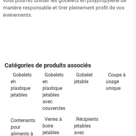
vous pourrez utiliser les gobelets en polypropylène de
manière responsable et tirer pleinement profit de vos
événements.
Catégories de produits associés
Gobelets
Gobelets
Gobelet
Coupe à
en
en
jetable
usage
plastique
plastique
unique
jetables
jetables
avec
couvercles
Verres à
Récipients
Contenants
boire
jetables
pour
jetables
avec
aliments à