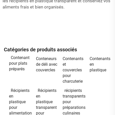
les récipients en plastique transparent et conservez vos
aliments frais et bien organisés.
Catégories de produits associés
Contenant
Conteneurs
Contenants
Contenants
pour plats
de déli avec
et
en
préparés
couvercles
couvercles
plastique
pour
charcuterie
Récipients
Récipients
récipients
en
en
transparents
plastique
plastique
pour
pour
transparent
préparations
alimentation
pour
culinaires