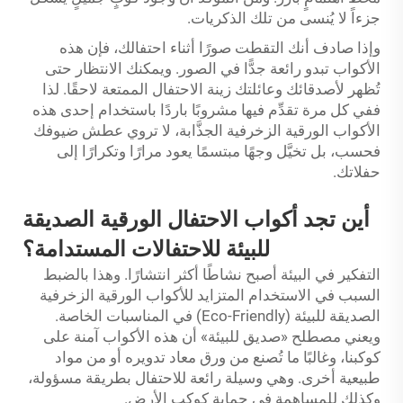
جزءاً لا يُنسى من تلك الذكريات.
وإذا صادف أنك التقطت صورًا أثناء احتفالك، فإن هذه
الأكواب تبدو رائعة جدًّا في الصور. ويمكنك الانتظار حتى
تُظهر لأصدقائك وعائلتك زينة الاحتفال الممتعة لاحقًا. لذا
ففي كل مرة تقدِّم فيها مشروبًا باردًا باستخدام إحدى هذه
الأكواب الورقية الزخرفية الجذَّابة، لا تروي عطش ضيوفك
فحسب، بل تخيَّل وجهًا مبتسمًا يعود مرارًا وتكرارًا إلى
حفلاتك.
أين تجد أكواب الاحتفال الورقية الصديقة
للبيئة للاحتفالات المستدامة؟
التفكير في البيئة أصبح نشاطًا أكثر انتشارًا. وهذا بالضبط
السبب في الاستخدام المتزايد للأكواب الورقية الزخرفية
الصديقة للبيئة (Eco-Friendly) في المناسبات الخاصة.
ويعني مصطلح «صديق للبيئة» أن هذه الأكواب آمنة على
كوكبنا، وغالبًا ما تُصنع من ورق معاد تدويره أو من مواد
طبيعية أخرى. وهي وسيلة رائعة للاحتفال بطريقة مسؤولة،
وكذلك للمساهمة في حماية كوكب الأرض.