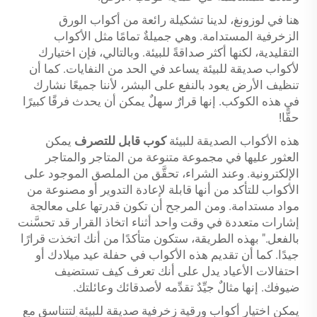
هنا في لوزونغ، لدينا تشكيلة رائعة من أكواب الورق
الزخرفية المستدامة. وهي جميلةٌ تمامًا مثل الأكواب
التقليدية، لكنها أكثر صداقةً للبيئة. وبالتالي، فإن اختيارك
لأكواب صديقة للبيئة يساعد في الحد من النفايات. كما أن
تنظيف الأرض يعود بالنفع على البشر، لأننا جميعًا نشارك
في هذه الكوكب. إنها قرارٌ سهلٌ يمكن أن يحدث فرقًا كبيرًا
حقًّا!
هذه الأكواب الصديقة للبيئة
كوب قابل للتصرف
يمكن
العثور عليها في مجموعة متنوعة من المتاجر والمتاجر
الإلكترونية. وعند الشراء، تحقَّق من الملصق الموجود على
الأكواب للتأكد من أنها قابلة لإعادة التدوير أو مصنوعة من
مواد مستدامة. ومن المرجح أن تكون قدرتها على معالجة
إشارات متعددة في وقت واحد أثناء اتخاذ القرار قد تحسَّنت
بالفعل." بهذه الطريقة، ستكون متأكدًا من أنك اتخذت قرارًا
جيدًا. كما أن تقديم هذه الأكواب في حفلة عيد ميلادك أو
احتفالات الأعياد يدل على أنك تعرف كيف تستضيف
ضيوفك. إنها مثالٌ جيِّدٌ تقدِّمه لأصدقائك وعائلتك.
يمكن اختيار أكواب ورقية زخرفية صديقة للبيئة لتتناسق مع