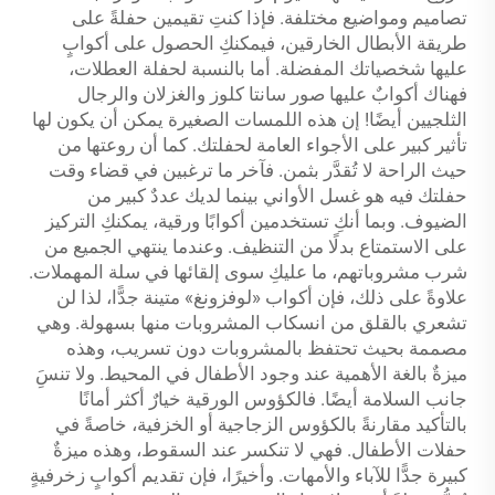
تصاميم ومواضيع مختلفة. فإذا كنتِ تقيمين حفلةً على
طريقة الأبطال الخارقين، فيمكنكِ الحصول على أكوابٍ
عليها شخصياتك المفضلة. أما بالنسبة لحفلة العطلات،
فهناك أكوابٌ عليها صور سانتا كلوز والغزلان والرجال
الثلجيين أيضًا! إن هذه اللمسات الصغيرة يمكن أن يكون لها
تأثير كبير على الأجواء العامة لحفلتك. كما أن روعتها من
حيث الراحة لا تُقدَّر بثمن. فآخر ما ترغبين في قضاء وقت
حفلتك فيه هو غسل الأواني بينما لديك عددٌ كبير من
الضيوف. وبما أنكِ تستخدمين أكوابًا ورقية، يمكنكِ التركيز
على الاستمتاع بدلًا من التنظيف. وعندما ينتهي الجميع من
شرب مشروباتهم، ما عليكِ سوى إلقائها في سلة المهملات.
علاوةً على ذلك، فإن أكواب «لوفزونغ» متينة جدًّا، لذا لن
تشعري بالقلق من انسكاب المشروبات منها بسهولة. وهي
مصممة بحيث تحتفظ بالمشروبات دون تسريب، وهذه
ميزةٌ بالغة الأهمية عند وجود الأطفال في المحيط. ولا تنسَِ
جانب السلامة أيضًا. فالكؤوس الورقية خيارٌ أكثر أمانًا
بالتأكيد مقارنةً بالكؤوس الزجاجية أو الخزفية، خاصةً في
حفلات الأطفال. فهي لا تنكسر عند السقوط، وهذه ميزةٌ
كبيرة جدًّا للآباء والأمهات. وأخيرًا، فإن تقديم أكوابٍ زخرفيةٍ