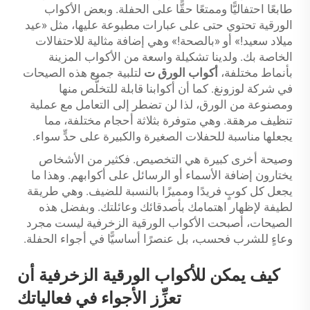
طابعًا احتفاليًّا وممتعًا حقًّا على الحفلة. وبعض الأكواب
الورقية تحتوي حتى على عبارات مطبوعة عليها، مثل «عيد
ميلاد سعيد!» أو «بالصحة!» وهي إضافة مثالية للاحتفالات
الخاصة بك. ولدينا تشكيلة واسعة من الأكواب المزينة
بأنماط مختلفة،
أكواب الورق
ت
لتلبية جميع هذه الصيحات
في شركة لوزونغ. كما أن أكوابنا قابلة للتخلُّص منها
ومصنوعة من الورق، لذا لن تضطر إلى التعامل مع عملية
تنظيف مرهقة. وهي متوفرة بثلاثة أحجام مختلفة، مما
يجعلها مناسبة للحفلات الصغيرة والكبيرة على حدٍّ سواء.
وصيحة أخرى كبيرة هي التخصيص. فكثير من الأشخاص
يختارون إضافة الأسماء أو الرسائل على أكوابهم. وهذا ما
يجعل كل كوبٍ فريدًا ومميزًا بالنسبة للضيف. وهي طريقة
لطيفة لإظهار اهتمامك بأصدقائك وعائلتك. وبفضل هذه
الصيحات، أصبحت الأكواب الورقية الزخرفية ليست مجرد
وعاءٍ للشرب فحسب، بل عنصرًا أساسيًّا في أجواء الحفلة.
كيف يمكن للأكواب الورقية الزخرفية أن
تعزِّز الأجواء في فعالياتك