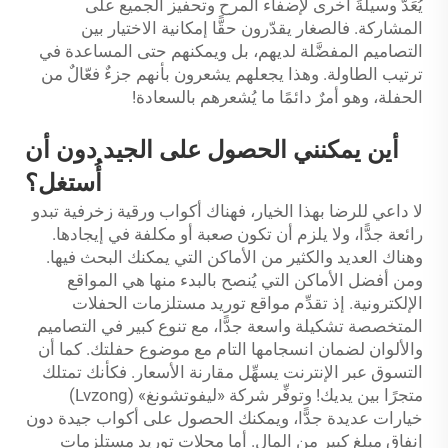
يُعَدُّ وسيلةً أخرى لإضفاء المرح وتحفيز الجميع على
المشاركة. فالصغار يقدّرون حقًّا إمكانية الاختيار بين
التصاميم المفضَّلة لديهم، بل ويمكنهم حتى المساعدة في
ترتيب الطاولة. وهذا يجعلهم يشعرون بأنهم جزءٌ فعّالٌ من
الحفلة، وهو أمرٌ دائمًا ما يُشعرهم بالسعادة!
أين يمكنني الحصول على الجيد دون أن
أُستغل؟
لا داعي للرضا بهذا الخيار، فهناك أكواب ورقية زخرفية تبدو
رائعة جدًّا، ولا يلزم أن تكون صعبة أو مكلفة في إيجادها.
وهناك العديد والكثير من الأماكن التي يمكنك البحث فيها.
ومن أفضل الأماكن التي يُنصح بالبدء منها هي المواقع
الإلكترونية. إذ تقدِّم مواقع توريد مستلزمات الحفلات
المتخصصة تشكيلة واسعة جدًّا، مع تنوع كبير في التصاميم
والألوان لضمان انسجامها التام مع موضوع حفلتك. كما أن
التسوق عبر الإنترنت يسهِّل مقارنة الأسعار. فكأنك تمتلك
متجرًا بين يديك! وتوفِّر شركة «ليفوتشونغ» (Lvzong)
خيارات عديدة جدًّا، ويمكنك الحصول على أكواب جيدة دون
إنفاق مبلغ كبير من المال. أما محلات توريد مستلزمات