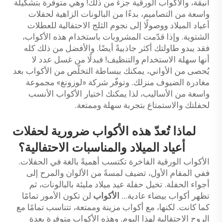
أنيقة، والأكواب الورقية جزءٌ من ذلك! وهي متوفرة بتشكيلة
واسعة من التصاميم، بدءًا من البالونات الزاهية لحفلات
أعياد الميلاد ووصولًا إلى نجوم الثلج الاحتفالية للعطلات
الشتوية. وإذا قدّمت المشروبات باستخدام هذه الأكواب،
فقد يبدو طاولتك أكثر جاذبيةً أيضًا. والأفضل من ذلك كله
أنها سهلة الاستخدام والتنظيف! فبدلًا من غسل عدد لا
يُحصى من الأواني، يمكنك ببساطة التخلّص من الأكواب بعد
مغادرة الضيوف منزلك. وتوفّر شركة «لوزونغ» مجموعة
واسعة من الأساليب، لذا يمكنك اختيار الأكواب الأنسب
لحفلتك والاستمتاع بتجربة سهلة وممتعة.
لماذا تُعدّ هذه الأكواب ضرورية لحفلات
أعياد الميلاد والمناسبات الاحتفالية؟
الأكواب الورقية الفاخرة تكتسب أهميةً بالغة في الحفلات.
ففي المقام الأول، تضيف لمسةً من الألوان والمرح إلى
أجواء الحفلة. تخيل حفلة عيد ميلاد مليئة بالبالونات، ثم
تظهر أكواب بيضاء عادية...
الأكواب
لن تكون الأمور تمامًا
كما كانت. لكنها، مع أكواب مزينة وممتعة، تتناسب تمامًا مع
الروح الاحتفالية لهذا اليوم. وهذه الأكواب متوفرة بعدة