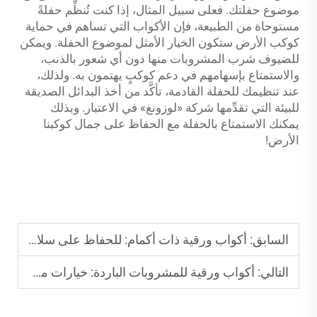
موضوع حفلتك. فعلى سبيل المثال، إذا كنت تُنظِّم حفلةً
مستوحاة من الطبيعة، فإن الأكواب التي تساهم في حماية
كوكب الأرض ستكون الخيار الأمثل لموضوع الحفلة. ويمكن
للضيوف شرب المشروبات منها دون أي شعور بالذنب،
والاستمتاع بإسهامهم في دعم كوكبٍ يهتمون به. ولذلك،
عند تنظيمك للحفلة القادمة، تأكَّد من أخذ البدائل الصديقة
للبيئة التي تقدِّمها شركة «لوزونغ» في الاعتبار. وبذلك
يمكنك الاستمتاع بالحفلة مع الحفاظ على جمال كوكبنا
الأرض!
السابق:
أكواب ورقية ذات أكمام: للحفاظ على سلامة الإمساك بالمشروبات الساخنة
التالي:
أكواب ورقية للمشروبات الباردة: خيارات معزولة تحافظ على برودة المشروبات