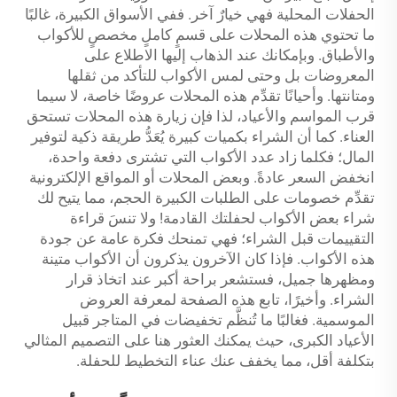
الحفلات المحلية فهي خيارٌ آخر. ففي الأسواق الكبيرة، غالبًا
ما تحتوي هذه المحلات على قسمٍ كاملٍ مخصصٍ للأكواب
والأطباق. وبإمكانك عند الذهاب إليها الاطلاع على
المعروضات بل وحتى لمس الأكواب للتأكد من ثقلها
ومتانتها. وأحيانًا تقدِّم هذه المحلات عروضًا خاصة، لا سيما
قرب المواسم والأعياد، لذا فإن زيارة هذه المحلات تستحق
العناء. كما أن الشراء بكميات كبيرة يُعَدُّ طريقة ذكية لتوفير
المال؛ فكلما زاد عدد الأكواب التي تشترى دفعة واحدة،
انخفض السعر عادةً. وبعض المحلات أو المواقع الإلكترونية
تقدِّم خصومات على الطلبات الكبيرة الحجم، مما يتيح لك
شراء بعض الأكواب لحفلتك القادمة! ولا تنسَ قراءة
التقييمات قبل الشراء؛ فهي تمنحك فكرة عامة عن جودة
هذه الأكواب. فإذا كان الآخرون يذكرون أن الأكواب متينة
ومظهرها جميل، فستشعر براحة أكبر عند اتخاذ قرار
الشراء. وأخيرًا، تابع هذه الصفحة لمعرفة العروض
الموسمية. فغالبًا ما تُنظَّم تخفيضات في المتاجر قبيل
الأعياد الكبرى، حيث يمكنك العثور هنا على التصميم المثالي
بتكلفة أقل، مما يخفف عنك عناء التخطيط للحفلة.