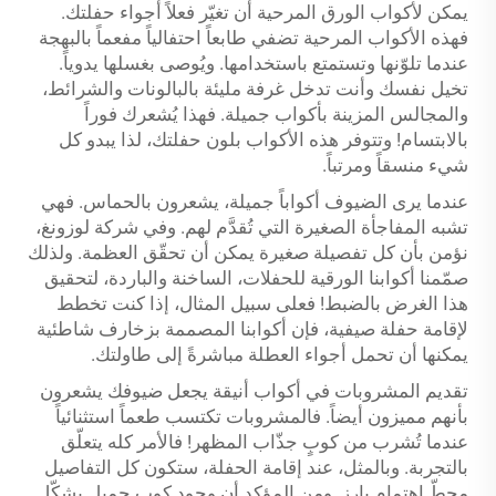
يمكن لأكواب الورق المرحية أن تغيّر فعلاً أجواء حفلتك.
فهذه الأكواب المرحية تضفي طابعاً احتفالياً مفعماً بالبهجة
عندما تلوّنها وتستمتع باستخدامها. ويُوصى بغسلها يدوياً.
تخيل نفسك وأنت تدخل غرفة مليئة بالبالونات والشرائط،
والمجالس المزينة بأكواب جميلة. فهذا يُشعرك فوراً
بالابتسام! وتتوفر هذه الأكواب بلون حفلتك، لذا يبدو كل
شيء منسقاً ومرتباً.
عندما يرى الضيوف أكواباً جميلة، يشعرون بالحماس. فهي
تشبه المفاجأة الصغيرة التي تُقدَّم لهم. وفي شركة لوزونغ،
نؤمن بأن كل تفصيلة صغيرة يمكن أن تحقّق العظمة. ولذلك
صمّمنا أكوابنا الورقية للحفلات، الساخنة والباردة، لتحقيق
هذا الغرض بالضبط! فعلى سبيل المثال، إذا كنت تخطط
لإقامة حفلة صيفية، فإن أكوابنا المصممة بزخارف شاطئية
يمكنها أن تحمل أجواء العطلة مباشرةً إلى طاولتك.
تقديم المشروبات في أكواب أنيقة يجعل ضيوفك يشعرون
بأنهم مميزون أيضاً. فالمشروبات تكتسب طعماً استثنائياً
عندما تُشرب من كوبٍ جذّاب المظهر! فالأمر كله يتعلّق
بالتجربة. وبالمثل، عند إقامة الحفلة، ستكون كل التفاصيل
محطّ اهتمامٍ بارز. ومن المؤكد أن وجود كوبٍ جميلٍ يشكّل