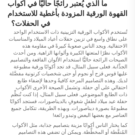
ما الذي يُعتبر رائجًا حاليًّا في أكواب
القهوة الورقية المزودة بأغطية للاستخدام
في الحفلات؟
تُستخدم الأكواب الورقية التزيينية ذات الاستخدام الواحد
على نطاق واسع في تزيين حفلات أعياد الميلاد والمناسبات
الاحتفالية. ويجد الناس صعوبةً كبيرةً في مقاومة هذه
الأكواب نظرًا لمتعتها الكبيرة وألوانها الزاهية. ومن أحدث
الصيحات الرائجة حاليًّا استخدام الألوان الفاقعة والتصاميم
الجذَّابة. فعلى سبيل المثال، قد تجد أكوابًا ورقية مطبوعة
عليها قوس قزح أو نجوم أو حتى شخصيات كرتونية مفضَّلة
لديك. وهذه التصاميم المرحة كافيةٌ وحدها لإضفاء طابع
احتفالي على أي حفلة. وتشمل الصيحة الأخرى الأكواب
ذات الطابع الموضوعي. فعلى سبيل المثال، إذا كنت تُنظِّم
حفلة عيد ميلاد لطفلٍ شغوفٍ بالديناصورات، فستجد أكوابًا
مطبوعةً بصورة ديناصورات. وبهذه الطريقة، تتكامل جميع
العناصر مع بعضها البعض وتبدو رائعة!
كما يختار الناس أكوابًا مزينة بتصاميم جذابة، مثل الأكواب
المُنقَّطة أو المخطَّطة. ويمكن أن تضفي هذه التصاميم