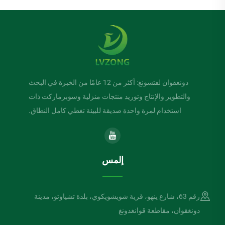
دونغقوان لفتسونغ: أكثر من 12 عامًا من الخبرة في البحث
والتطوير والإنتاج وتوريد منتجات منزلية وسوبرماركت ذات
استخدام لمرة واحدة صديقة للبيئة تغطي كامل النطاق.
إلمس
رقم 63، شارع ينهو، قرية شويشويكوي، بلدة تشياوتو، مدينة
دونغقوان، مقاطعة قوانغدونغ