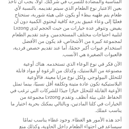
المناسبة والمضادة للتسرب في شركتك. أولاً، يجب أن تأخذ
بعين الاعتبار نوع الطعام الذي سيتم تقديمه. بالنسبة لأي
طعام يتم طهيه ببطء أو يكون على هيئة شوربة، ستحتاج
فعليًا إلى وعاء عميق بدرجة كافية ليحتوي الكمية دون أن
يفيض. وتتوفر عدة خيارات من حيث الحجم لدى Lvzong
لتلبية احتياجات مختلف المستخدمين. وعند تقديم الطعام
لمجموعة كبيرة من الأشخاص، قد يكون من الأفضل
استخدام عبوات أكبر حجمًا، أما عند تقديم حصص فردية،
فالعبوات الصغيرة هي الأنسب.
الآن فكر في نوع الوعاء الذي تستخدمه. هناك أوعية
مصنوعة من البلاستيك، وكذلك من الرغوة أو مواد قابلة
للتحلل البيولوجي. ولكل نوع مزايا معينة. فالأوعية
البلاستيكية تكون عادة متينة وتكلفة أقل نسبيًا، بينما تمثل
الأوعية القابلة للتحلل خيارًا جيدًا للشركات التي ترغب في
الحفاظ على بيئة أنظف. وتقدم Lvzong مجموعة من
الخيارات في كلتا المادتين، وبالتالي يمكنك بحرية اختيار ما
يناسب عملك.
أحد هذه الأمور هو الغطاء. وجود غطاء يناسب تمامًا
سيساعد في احتواء الطعام داخل الحاوية، وكذلك منع