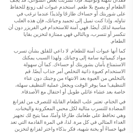
فقدان نكهته ونوعيته. فإذا تسربت بعض السوائل، قد يجف
الطعام أو يصبح بلا طعم. استخدم عبوات لف زونغ للحفاظ
على شوربتك أو حساءك طازجًا ولذيذًا عندما ترغب في
تناوله. وإذا كنت تميل إلى تجميد وجباتك، فإن هذه العلب
مناسبة لذلك أيضًا. فهي آمنة للاستخدام في الفريزر دون أن
تنكسر أو تتسرب، وبالتالي فهي ممتازة لتخزين بقايا
الطعام.
كما أنها عبوات آمنة للطعام. لا داعي للقلق بشأن تسرب
مواد كيميائية سامة إلى وجباتك. ولهذا السبب يمكنك
الاستمتاع بأمان بشوربتك أو حساءك. كما أن سهولة
الاستخدام كعبوة ذاتية التخلص أمر جذاب أيضًا. قم
بالتخلص من العبوة بعد الانتهاء من وجبتك دون عناء
التنظيف! مما يوفر الوقت ويجعل عملية التنظيف سهلة،
خاصة بعد عشاء عائلي طويل أو احتفال مع الأصدقاء.
في الختام، تعتبر علب الطعام القابلة للتصرف من لفزانغ
المضادة للتسرب مثالية لكل محبي المعكرونة واليخنات.
وهي تحافظ على طعامك طازجًا وآمنًا، مما يتيح لك تجهيز
الغداء المثالي في كل مرة. لذا، في المرة القادمة التي تعد
فيها حساءً أو يخنة شهية، فكر بذكاء واختر لفزانغ لتخزين