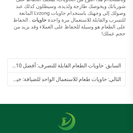
شورباتك ويخوصك طازجة ولذيذة، وسيظلون كذلك عند
وصولك إلى وجهتك باستخدام حاويات Lvzong المانعة
للتسرب والقابلة للاستعمال مرة واحدة
حاويات
. الحفاظ
على الطعام هو وسيلة للحفاظ على العملاء وقد يزيد من
حجم عملك!
السابق:
حاويات الطعام القابلة للتصرف: أفضل 10 خيارات خالية من مادة BPA لوجبات آمنة للتقديم السريع
التالي:
حاويات طعام للاستعمال الواحد للضيافة: خيارات متينة للمناسبات الكبيرة