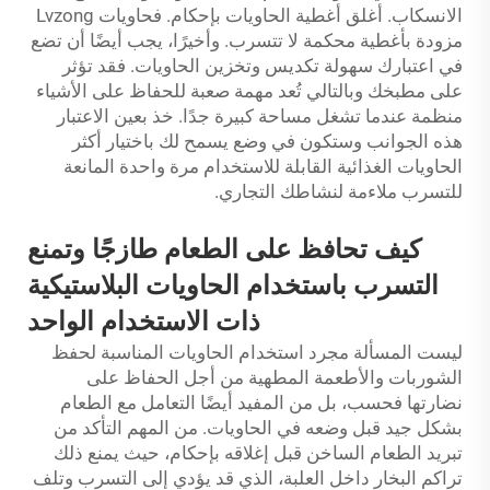
الانسكاب. أغلق أغطية الحاويات بإحكام. فحاويات Lvzong
مزودة بأغطية محكمة لا تتسرب. وأخيرًا، يجب أيضًا أن تضع
في اعتبارك سهولة تكديس وتخزين الحاويات. فقد تؤثر
على مطبخك وبالتالي تُعد مهمة صعبة للحفاظ على الأشياء
منظمة عندما تشغل مساحة كبيرة جدًا. خذ بعين الاعتبار
هذه الجوانب وستكون في وضع يسمح لك باختيار أكثر
الحاويات الغذائية القابلة للاستخدام مرة واحدة المانعة
للتسرب ملاءمة لنشاطك التجاري.
كيف تحافظ على الطعام طازجًا وتمنع
التسرب باستخدام الحاويات البلاستيكية
ذات الاستخدام الواحد
ليست المسألة مجرد استخدام الحاويات المناسبة لحفظ
الشوربات والأطعمة المطهية من أجل الحفاظ على
نضارتها فحسب، بل من المفيد أيضًا التعامل مع الطعام
بشكل جيد قبل وضعه في الحاويات. من المهم التأكد من
تبريد الطعام الساخن قبل إغلاقه بإحكام، حيث يمنع ذلك
تراكم البخار داخل العلبة، الذي قد يؤدي إلى التسرب وتلف