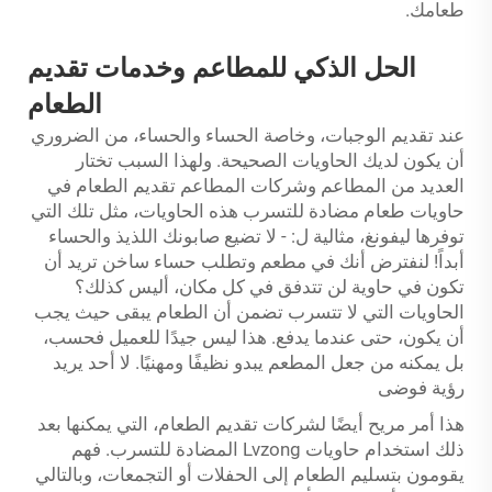
طعامك.
الحل الذكي للمطاعم وخدمات تقديم
الطعام
عند تقديم الوجبات، وخاصة الحساء والحساء، من الضروري
أن يكون لديك الحاويات الصحيحة. ولهذا السبب تختار
العديد من المطاعم وشركات المطاعم تقديم الطعام في
حاويات طعام مضادة للتسرب هذه الحاويات، مثل تلك التي
توفرها ليفونغ، مثالية ل: - لا تضيع صابونك اللذيذ والحساء
أبداً! لنفترض أنك في مطعم وتطلب حساء ساخن تريد أن
تكون في حاوية لن تتدفق في كل مكان، أليس كذلك؟
الحاويات التي لا تتسرب تضمن أن الطعام يبقى حيث يجب
أن يكون، حتى عندما يدفع. هذا ليس جيدًا للعميل فحسب،
بل يمكنه من جعل المطعم يبدو نظيفًا ومهنيًا. لا أحد يريد
رؤية فوضى
هذا أمر مريح أيضًا لشركات تقديم الطعام، التي يمكنها بعد
ذلك استخدام حاويات Lvzong المضادة للتسرب. فهم
يقومون بتسليم الطعام إلى الحفلات أو التجمعات، وبالتالي