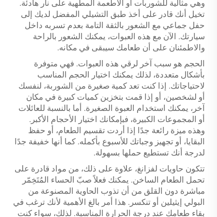
وهي مثالية للشوربات أو الأطعمة المطهية على نار هادئة.
تخيل أنك قادر على أخذ طبق التشيلي المفضل لديك إلى
حفل جماعي مع الشعور بالثقة التامة بعدم تسربه داخل
سيارتك. الآن مع هذه العبوات، يمكنك الشعور بالراحة
والاطمئنان على أن طعامك سيبقى في مكانه.
الحجم هو سبب آخر لرقي هذه العبوات. فهي متوفرة
بأشكال متعددة، لذلك يمكنك اختيار الحجم المناسب
لاحتياجاتك. إذا كنت تعد كمية صغيرة من الشوربة، لنفسك
أو لشخصين، أو إذا قمت بتخزين كميات كبيرة في مكان
آخر، يمكنك استخدام العبوة الصغيرة. أما بالنسبة للعائلات
أو المجموعات الكبيرة، فبإمكانك اختيار الأحجام الأكبر.
وهذه ميزة رائعة جدًا إذا أردت تقسيم الطعام، أو حفظ
البقايا، أو تجهيز وجباتك للأسبوع بأكمله. كما أنها خفيفة جدًا
لدرجة أنك تستطيع حملها بسهولة.
تتكون حاويات لفزانغ، علاوة على ذلك، من مواد قادرة على
تحمل الطعام الساخن. يمكنك فعلاً صبّ الحساء المُتَخِمّر
مباشرة دون القلق من أن تذوب الحاوية المصنوعة من
البولي إيثيلين أو تنكسر. هذا أمر بالغ الأهمية لأنك ترغب في
بقاء طعامك عند درجة الحرارة المناسبة. لذلك، سواء كنت