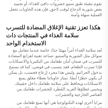
تقوم بتعبئة طبق ستيو خضروات دافئ للغداء، أو تجميد
بعض شوربة الدجاج لوقت لاحق، فإن هذه الحاويات تجعل
العملية سهلة وآمنة.
هكذا تعزز تقنية الإغلاق المضادة للتسرب
سلامة الغذاء في المنتجات ذات
الاستخدام الواحد
تُعد سلامة الغذاء أمراً مهمًا جدًا، خاصة عندما تتعامل مع
سوائل مثل الشوربة والستيو. تساعد تقنية لفزانغ المضادة
للتسرب في ضمان أمان طعامك من البكتيريا والانسكابات.
فإذا تسرب الطعام، فقد يتسبب في فوضى، كما قد يسمح
بدخول الجراثيم. وليس هذا مجرد إزعاج فحسب، بل يمكن
أن يكون خطرًا أيضًا. تمتاز حاوياتنا بغطاء مغلق يمنع
الانسكابات ويحافظ على سلامة طعامك داخل حقيبتك.
ويحمي غطاؤها الفريد المُطَرد للحشرات طعامك من
العناصر الخارجية والحشرات.
مزايا أخرى لهذه التكنولوجيا هي أنها تمنع طعامك من