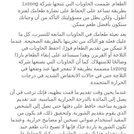
الطعام. صُممت الحاويات التي تنتجها شركة Lvzong
بطريقة تساعد على الحفاظ على نضارة طعامك لفترة
أطول، ولكن يظل من مسؤوليتك التأكد من أن وجباتك
ستكون بأفضل طعم ممكن.
بعد تعبئة طعامك في الحاويات المانعة للتسرب، كل ما
عليك فعله هو التأكد من تخزينها بالطريقة الصحيحة. عندما
لا تتمكن من تقديم الطعام فورًا، احفظ الحاويات في
الثلاجة أو الفريزر. وهذا سيساعد على إبقاء الطعام باردًا
وصالحًا للاستهلاك. كما أن الحاويات التي تصنعها شركة
Lvzong مصممة بطريقة لا تنفجر فيها عند وضعها في
الثلاجة حتى في حالات الانخفاض الشديد في درجات
الحرارة المتجمدة.
عندما يحين وقت تقديم ما قمت بطهيه، فإنك ترغب في أن
يصل إلى المائدة بالدرجة الحرارية المناسبة. عند تقديم
شوربة ساخنة، حافظ على دفئها حتى تصل إلى الشخص
الذي يقوم بتقديم الشوربة. ولتحقيق ذلك، قد يكون من
المفيد استخدام صواني تسخين أو مصابيح حرارية. وعندما
تكون الشوربة باردة جدًا، فإنها لا تصبح ذات طعم جيد.
وباستخدام هذا النوع من الحاويات، يمكنك الحفاظ على