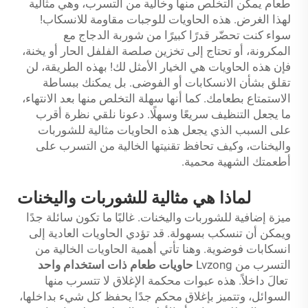
طعام يمكن التخلص منها وخالية من التسرب، وهي مثالية
لهذا الغرض. هذه الحاويات للوجبات مقاومة للانسكاب!
سواء كنت تحضّر قدرًا كبيرًا من شوربة الدجاج مع
المكرونة، أو تحتاج إلى تخزين صلصة الفلفل الحار أو يخنة،
فإن هذه الحاويات هي الخيار الأمثل لك! بهذه الطريقة، لن
تقلق بشأن الانسكابات أو الفوضى. بل يمكنك ببساطة
الاستمتاع بطعامك. كما أنها سهلة التخلص منها بعد الانتهاء،
ما يجعل التنظيف سريعًا وسهلًا. دعونا نلقي نظرة أقرب
على السبب الذي يجعل هذه الحاويات مثالية للشوربات
واليخنات، وكيف تحافظ تقنيتها الخالية من التسرب على
أطعمتك الشهية محمية.
لماذا هي مثالية للشوربات واليخنات
ميزة إضافية للشوربات واليخنات. غالبًا ما تكون سائلة جدًا
ويمكن أن تنسكب بسهولة. قد تؤدي الحاويات العادية إلى
انسكابات فوضوية. وهنا تأتي أهمية الحاويات الخالية من
التسرب من Lvzong
حاويات طعام ذات استخدام واحد
تعالَ داخلاً. هذه عبوات محكمة الإغلاق لا تتسرب منها
السوائل، وتتميز بإغلاق محكم جدًا يحفظ كل شيء بداخلها،