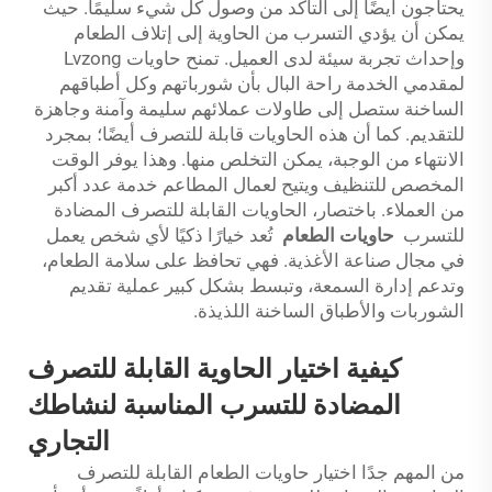
يحتاجون أيضًا إلى التأكد من وصول كل شيء سليمًا. حيث
يمكن أن يؤدي التسرب من الحاوية إلى إتلاف الطعام
وإحداث تجربة سيئة لدى العميل. تمنح حاويات Lvzong
لمقدمي الخدمة راحة البال بأن شورباتهم وكل أطباقهم
الساخنة ستصل إلى طاولات عملائهم سليمة وآمنة وجاهزة
للتقديم. كما أن هذه الحاويات قابلة للتصرف أيضًا؛ بمجرد
الانتهاء من الوجبة، يمكن التخلص منها. وهذا يوفر الوقت
المخصص للتنظيف ويتيح لعمال المطاعم خدمة عدد أكبر
من العملاء. باختصار، الحاويات القابلة للتصرف المضادة
للتسرب
حاويات الطعام
تُعد خيارًا ذكيًا لأي شخص يعمل
في مجال صناعة الأغذية. فهي تحافظ على سلامة الطعام،
وتدعم إدارة السمعة، وتبسط بشكل كبير عملية تقديم
الشوربات والأطباق الساخنة اللذيذة.
كيفية اختيار الحاوية القابلة للتصرف
المضادة للتسرب المناسبة لنشاطك
التجاري
من المهم جدًا اختيار حاويات الطعام القابلة للتصرف