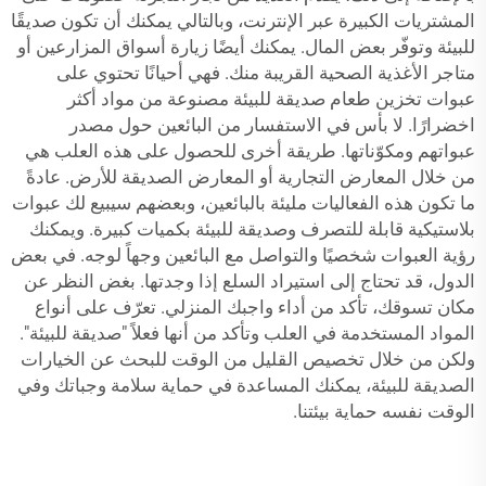
المشتريات الكبيرة عبر الإنترنت، وبالتالي يمكنك أن تكون صديقًا
للبيئة وتوفّر بعض المال. يمكنك أيضًا زيارة أسواق المزارعين أو
متاجر الأغذية الصحية القريبة منك. فهي أحيانًا تحتوي على
عبوات تخزين طعام صديقة للبيئة مصنوعة من مواد أكثر
اخضرارًا. لا بأس في الاستفسار من البائعين حول مصدر
عبواتهم ومكوّناتها. طريقة أخرى للحصول على هذه العلب هي
من خلال المعارض التجارية أو المعارض الصديقة للأرض. عادةً
ما تكون هذه الفعاليات مليئة بالبائعين، وبعضهم سيبيع لك عبوات
بلاستيكية قابلة للتصرف وصديقة للبيئة بكميات كبيرة. ويمكنك
رؤية العبوات شخصيًا والتواصل مع البائعين وجهاً لوجه. في بعض
الدول، قد تحتاج إلى استيراد السلع إذا وجدتها. بغض النظر عن
مكان تسوقك، تأكد من أداء واجبك المنزلي. تعرّف على أنواع
المواد المستخدمة في العلب وتأكد من أنها فعلاً "صديقة للبيئة".
ولكن من خلال تخصيص القليل من الوقت للبحث عن الخيارات
الصديقة للبيئة، يمكنك المساعدة في حماية سلامة وجباتك وفي
الوقت نفسه حماية بيئتنا.