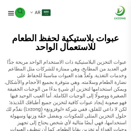
AR
عبوات بلاستيكية لحفظ الطعام
للاستعمال الواحد
عبوات التخزين البلاستيكية ذات الاستخدام الواحد مريحة جدًّا
في العديد من المطابخ، وهي ممتازة للشركات مثل المطاعم
وخدمات التغذية. وتُعدُّ هذه العبوات مناسبةً للحفاظ على
نضارة الطعام وسلامته. وهي متوفرة بجميع الأحجام والأشكال،
ويمكن استخدامها لتخزين أي شيءٍ بدءًا من الوجبات الخفيفة
الصغيرة ووصولًا إلى الوجبات الكاملة. أما العيب الوحيد فيها
فهو صعوبة إيجاد عبوات كافية لتخزين جميع أطباقك اللذيذة؛
لكن لا داعي للقلق، ففي شركة «لوفزونغ» (Lvzong) نقدِّم لك
حلول التخزين المثلى للمكونات. وبفضل خفَّة وزنها وسهولة
استخدامها، فهي أيضًا مثالية لأي شخص يحتاج إلى تجهيز
وجبات الغداء أو تخزين بقايا الطعام. كما أن تنظيف العبوات