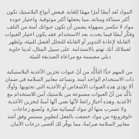
المواد تُعد أيضًا أمرًا مهمًا للغاية. فبعض أنواع البلاستيك تكون
أكثر سماكة ومتانة، مما يجعلها أكثر موثوقية. واختيار جودة
مواد لا تنكسر بسهولة يضمن أن تكون عبواتك آمنة من التلف.
وفكّر أيضًا فيما يحدث بعد الاستخدام. فقد يكون اختيار العبوات
القابلة لإعادة التدوير أو القابلة للتحلل أفضل للبيئة، ويُظهر
لعملائك أنك تهتم بالاستدامة. على سبيل المثال، لدينا
حاوية
ديلي
مصممة مع مراعاة الصديقة للبيئة.
من المهم جدًّا التأكُّد من أنّ عبوات تخزين الأغذية البلاستيكية
ذات الاستخدام الواحد آمنة. وتساعد معايير السلامة في ضمان
ألا تؤذي هذه العبوات الأشخاص أو الأغذية التي تحتويها. وأولًا،
تأكَّد من أنّ العبوات مصنوعة من بلاستيك آمن للاستخدام مع
الأغذية. وهذه أخبارٌ رائعةٌ لأنّها تعني أنّها آمنةٌ لتخزين الأغذية
ولا تتسرب منها أي مواد كيميائية ضارة. وتُصنع زجاجات
«لوفزونغ» من مواد خضعت بالفعل لتطويرٍ مستمرٍ وفق أشد
معايير السلامة صرامةً، مما يوفِّر لك أقصى درجات الأمان.