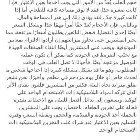
حجم العلب يُعدّ من الأمور التي يجب أخذها بعين الاعتبار. فإذا
كانت صغيرة جدًا، فقد لا توفر مساحة كافية للطعام. أما إذا
كانت كبيرة جدًا، فقد يؤدي ذلك إلى هدر المساحة والمال.
وبالتالي، فإن الأحجام تُعدّ حقًا أمراً مهمًا جدًا. ويشكل السعر
أيضًا إحدى القضايا. فبعض البائعين يطلبون أسعارًا مرتفعة، مما
يجبر المشترين على تجاوز ميزانيتهم إن أرادوا الالتزام بمعايير
الموثوقية. ويجب على المشترين أيضًا انتقاء الصفقات الجيدة
مع تجنّب التفريط في الجودة. كما يمكن أن تكون عملية
التوصيل مزعجة أيضًا. فأحيانًا لا تصل العلب في الوقت
المطلوب، وهو ما قد يشكل مشكلة كبيرة إذا احتاجها شخص ما
لحدث خاص أو خلال يوم مزدحم في مطعم. وأخيرًا، نحن نشعر
بقلق متزايد تجاه البيئة. فكثير من المشترين قلقون بشأن الأثر
الذي تتركه المواد البلاستيكية ذات الاستخدام الواحد على
كوكبنا. ويسعون إلى بدائل أفضل للبيئة، مع الاحتفاظ بقدرة
فعالة على تخزين الطعام. باختصار، يجب على المشترين
بالجملة أخذ الجودة، والسلامة، والحجم، ونقطة السعر، وفترة
التسليم بعين الاعتبار عند شراء علب التخزين البلاستيكية ذات
الاستخدام الواحد.