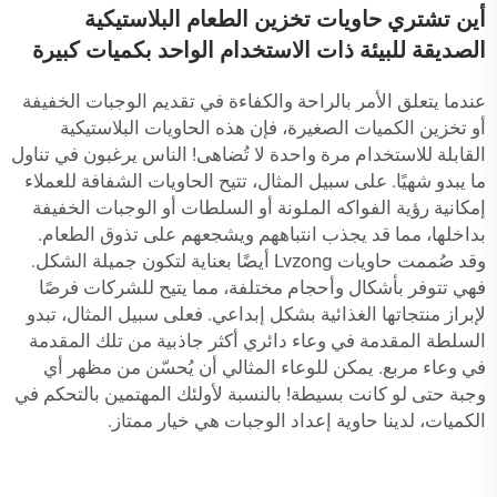
أين تشتري حاويات تخزين الطعام البلاستيكية
الصديقة للبيئة ذات الاستخدام الواحد بكميات كبيرة
عندما يتعلق الأمر بالراحة والكفاءة في تقديم الوجبات الخفيفة
أو تخزين الكميات الصغيرة، فإن هذه الحاويات البلاستيكية
القابلة للاستخدام مرة واحدة لا تُضاهى! الناس يرغبون في تناول
ما يبدو شهيًا. على سبيل المثال، تتيح الحاويات الشفافة للعملاء
إمكانية رؤية الفواكه الملونة أو السلطات أو الوجبات الخفيفة
بداخلها، مما قد يجذب انتباههم ويشجعهم على تذوق الطعام.
وقد صُممت حاويات Lvzong أيضًا بعناية لتكون جميلة الشكل.
فهي تتوفر بأشكال وأحجام مختلفة، مما يتيح للشركات فرصًا
لإبراز منتجاتها الغذائية بشكل إبداعي. فعلى سبيل المثال، تبدو
السلطة المقدمة في وعاء دائري أكثر جاذبية من تلك المقدمة
في وعاء مربع. يمكن للوعاء المثالي أن يُحسّن من مظهر أي
وجبة حتى لو كانت بسيطة! بالنسبة لأولئك المهتمين بالتحكم في
الكميات، لدينا
حاوية إعداد الوجبات
هي خيار ممتاز.