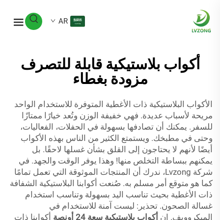
AR
أكواب بلاستيكية قابلة للتصرف
مزودة بغطاء
الأكواب البلاستيكية ذات الأغطية المتوفرة للاستخدام الواحد
مريحة لأسباب عديدة. فهي خفيفة الوزن وتُعد خيارًا ممتازًا
للسفر. يمكنك أن تصادفها بسهولة في الحفلات، الفعاليات،
وحتى في مطبخك. ويستمتع الكثير من الناس بهذه الأكواب
أيضًا لأنهم لا يحتاجون إلى القلق بشأن غسلها لاحقًا. بل
يمكنهم ببساطة التخلص منها! وهذا يوفر الوقت والجهد. في
شركة Lvzong، ندرك أن المنتجات الموثوقة التي تعمل تمامًا
كما هو متوقع أمر مسلم به. صُنعت أكوابنا البلاستيكية الشفافة
ذات الأغطية بحيث تناسب اليد بسهولة وتناسب استخدام
غسالة الصحون. تحذير: ليست آمنة للاستخدام في
الميكروويف. إن
أكواب بلاستيكية سعة 24 أونصة
أكوابنا ذات