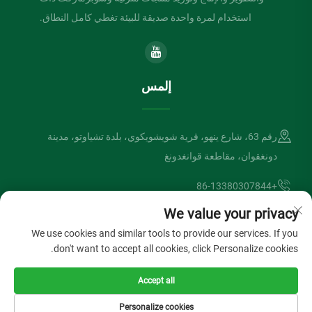
استخدام لمرة واحدة صديقة للبيئة تغطي كامل النطاق.
إلمس
رقم 63، شارع ينهو، قرية شويشويكوي، بلدة تشياوتو، مدينة
دونغقوان، مقاطعة قوانغدونغ
+86-13380307844
We value your privacy
[email protected]
We use cookies and similar tools to provide our services. If you
don't want to accept all cookies, click Personalize cookies.
حقوق الطبع والنشر © شركة دونغقوان لفتسونغ الصناعية المحدودة. جميع
Accept all
الحقوق محفوظة
سياسة الخصوصية
المدونة
Personalize cookies