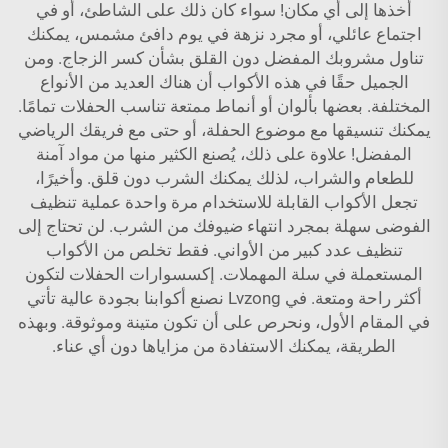
أخذها إلى أي مكان! سواء كان ذلك على الشاطئ، أو في
اجتماع عائلي، أو مجرد نزهة في يوم دافئ مشمس، يمكنك
تناول مشروبك المفضل دون القلق بشأن كسر الزجاج. ومن
الجميل حقًا في هذه الأكواب أن هناك العديد من الأنواع
المختلفة. بعضها بألوان أو أنماط ممتعة تناسب الحفلات تمامًا.
يمكنك تنسيقها مع موضوع الحفلة، أو حتى مع فريقك الرياضي
المفضل! علاوة على ذلك، يُصنع الكثير منها من مواد آمنة
للطعام والشراب، لذلك يمكنك الشرب دون قلق. وأخيرًا،
تجعل الأكواب القابلة للاستخدام مرة واحدة عملية تنظيف
الفوضى سهلة بمجرد انتهاء ضيوفك من الشرب. لن تحتاج إلى
تنظيف عدد كبير من الأواني. فقط تخلص من الأكواب
المستعملة في سلة المهملات. إكسسوارات الحفلات لتكون
أكثر راحة ومتعة. في Lvzong نصنع أكوابنا بجودة عالية تأتي
في المقام الأول، ونحرص على أن تكون متينة وموثوقة. وبهذه
الطريقة، يمكنك الاستفادة من مزاياها دون أي عناء.