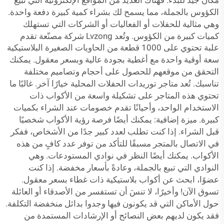
مكان جيد للبدء. فهناك العديد من المواقع الإلكترونية التي تبيع
الكؤوس بالجملة، مما يسمح لك بشراء كمية كبيرة دفعة واحدة.
وهي مثالية للحفلات أو الفعاليات أو الشركات التي تستهلك
كميات كبيرة من الكؤوس. وتُعد Lvzong شركة مصنّعة تقدم
علبة تحتوي على 1000 قطعة من الحاويات الصغيرة البلاستيكية
سعة أوقية واحدة مع أغطية
بجودة عالية وبسعر معقول. يمكنك
التحقق من موقعهم للحصول على أحجام وتصاميم مختلفة
تناسبك. تُعد متاجر توريدات الحفلات المحلية خيارًا آخر. غالبًا ما
تحتوي هذه المتاجر على تشكيلة واسعة من الأكواب ذات
الاستخدام الواحد، وأحيانًا تقدم خصومات عند الشراء بكميات
كبيرة. ميزة إضافية: يمكنك أيضًا فرصة رؤية الأكواب شخصيًا
قبل الشراء. إذا كنت تطلب لعدد كبير جدًا من الأشخاص، ففكر
في الاتصال بالمتجر مسبقًا للتأكد من توفر عدد كافٍ من هذه
الأكواب. يمكنك أيضًا النظر في نوادي المستودعات. وهي
النوادي التي تبيع بالجملة، وعادةً بأسعار مخفضة. إذا كنت
عضوًا، ابحث عن أكواب بلاستيكية ذات غطاء بسعر معقول.
تسوق الآن! وأخيرًا، لا تنسَ أن تستفسر من الأصدقاء أو العائلة
حول الأماكن التي قد يكونون فيها وجدوا بدائل منخفضة التكلفة.
فقد يكون لديهم بعض النصائح أو الإرشادات المستمدة من